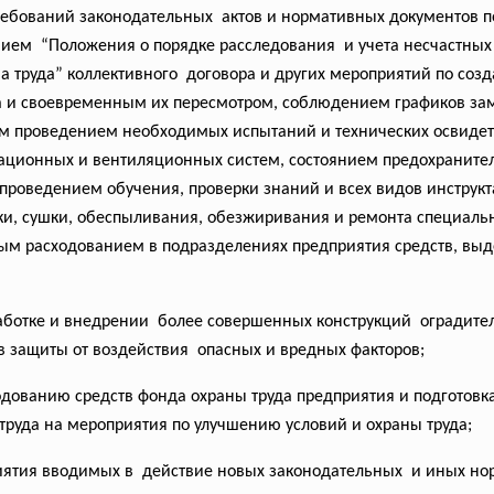
ребований законодательных актов и нормативных документов 
ем “Положения о порядке расследования и учета несчастных с
 труда” коллективного договора и других мероприятий по соз
да и своевременным их пересмотром, соблюдением графиков за
м проведением необходимых испытаний и технических освидет
ационных и вентиляционных систем, состоянием предохраните
проведением обучения, проверки знаний и всех видов инструкт
тки, сушки, обеспыливания, обезжиривания и ремонта специаль
ым расходованием в подразделениях предприятия средств, вы
работке и внедрении более совершенных конструкций оградите
в защиты от воздействия опасных и вредных факторов;
дованию средств фонда охраны труда предприятия и подготов
труда на мероприятия по улучшению условий и охраны труда;
иятия вводимых в действие новых законодательных и иных нор