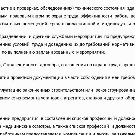
частие в проверках, обследованиях) технического состояния з
ным правовым актом по охране труда, эффективности работы в
но-бытовых помещений, средств коллективной и индивидуально
одразделений и другими службами мероприятий по предупрежд
ению условий труда и доведению их до требований нормативных
и по выполнению запланированных мероприятий;
да” коллективного договора, соглашения по охране труда предп
тии проектной документации в части соблюдения в ней требова
ксплуатацию законченных строительством или реконструирован
приемке из ремонта установок, агрегатов, станков и другого об
лений
предприятия в составлении списков
профессий и должнос
медицинские осмотры, а также списков профессий и должносте
работникам предоставляется компенсации и льготы за тяжелые