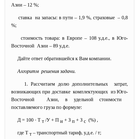
Азии – 12 %;
ставка на запасы: в пути – 1,9 %, страховые – 0,8
%;
стоимость товара: в Европе – 108 у.д.е., в Юго-
Восточной Азии – 89 у.д.е.
Дайте ответ обратившейся к Вам компании.
Алгоритм решения задачи.
1. Рассчитаем долю
дополнительных затрат,
возникающих при доставке комплектующих из Юго-
Восточной Азии, в удельной стоимости
поставляемого груза по формуле:
Д = 100 · Т
/У + П
+ З
+ З
(%) ,
т
и
п
с
где Т
– транспортный тариф, у.д.е. / т;
т