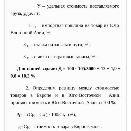
У – удельная стоимость
поставляемого
груза, у.д.е. / т;
П
– импортная пошлина на товар из Юго-
и
Восточной Азии, %;
З
– ставка на запасы в пути, % ;
п
З
- ставка на страховые запасы, % .
с
Для нашей задачи: Д = 100 · 105/3000 + 12 + 1,9 +
0,8 = 18,2 %.
2. Определим разницу между
стоимостью
товаров в Европе и в Юго-
Восточной Азии,
приняв стоимость в Юго-
Восточной Азии за 100 %:
Р
= (С
– С
) · 100/С
(%),
С
Е
А
А
где С
– стоимость товара в Европе, у.д.е.;
Е