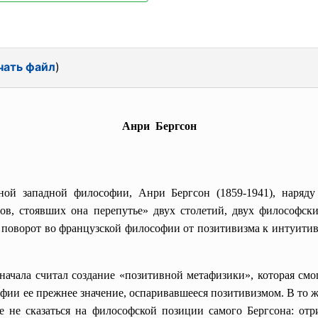
чать файл
)
Анри Бергсон
ой западной философии, Анри Бергсон (1859-1941), наряду
в, стоявших она перепутье» двух столетий, двух философск
поворот во французской философии от позитивизма к интуитив
 начала считал создание «позитивной метафизики», которая см
фии ее прежнее значение, оспаривавшееся позитивизмом. В то ж
 не сказаться на философской позиции самого Бергсона: отр