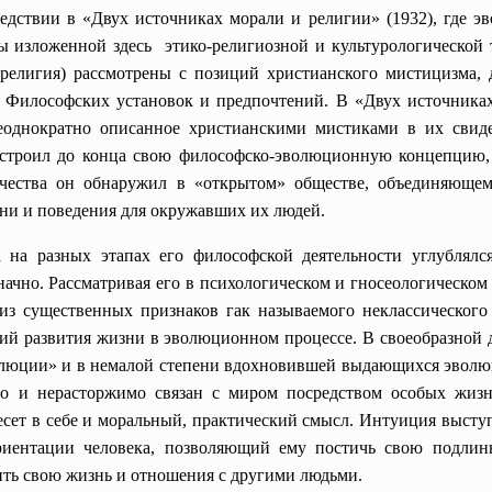
едствии в «Двух источниках морали и религии» (1932), где 
 изложенной здесь этико-религиозной и культурологической 
 религия) рассмотрены с позиций христианского мистицизма, 
 Философских установок и предпочтений. В «Двух источниках
однократно описанное христианскими мистиками в их свидет
достроил до конца свою философско-эволюционную концепцию,
чества он обнаружил в «открытом» обществе, объединяющем
зни и поведения для окружавших их людей.
а на разных этапах его философской деятельности углублял
начно. Рассматривая его в психологическом и гносеологическом
из существенных признаков гак называемого неклассическог
ий развития жизни в эволюционном процессе. В своеобразной 
олюции» и в немалой степени вдохновившей выдающихся эволю
нно и нерасторжимо связан с миром посредством особых жиз
сет в себе и моральный, практический смысл. Интуиция выступа
риентации человека, позволяющий ему постичь свою подлин
ить свою жизнь и отношения с другими людьми.