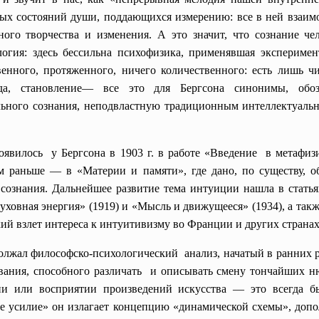
ых состояний души, поддающихся измерению: все в ней взаимо
ного творчества и изменения. А это значит, что сознание че
логия: здесь бессильна психофизика, применявшая эксперимен
енного, протяженного, ничего количественного: есть лишь чи
бода, становление— все это для Бергсона синонимы, обо
льного сознания, неподвластную традиционным интеллектуаль
явилось у Бергсона в 1903 г. в работе «Введение в метафизи
м раньше — в «Материи и памяти», где дано, по существу, 
сознания. Дальнейшее развитие тема интуиции нашла в статья
ховная энергия» (1919) и «Мысль и движущееся» (1934), а так
ий взлет интереса к интуитивизму во Франции и других странах
олжал философско-
психологический анализ, начатый в ранних р
ования, способного различать и описывать смену тончайших н
ии или восприятии произведений искусства — это всегда б
ное усилие» он излагает концепцию «динамической схемы», д