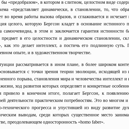
бы «предобразом», в котором в слитном, целостном виде содерж
хема «представляет динамически, в становлении, то, что обр
ет во время работы вызова образов, и сглаживается и исчезае
ция целого, которую Бергсон кладет в основание истинного п
а самоочевидна, в этом и заключается гарантия истинности 
предмет в его целостности и динамическом становлении, скл
», как это делает интеллект, а постичь его подлинную суть.
евном опыте, и в художественном творчестве.
уиции рассматривается в ином плане, в более широком конте
сновывается с точки зрения теории эволюции, исходящей из
енного порыва, становления мира и человечества интеллект и 
 жизни, ход развития которых определяет и конкретные особенн
я привело в конечном итоге, полагает Бергсон, к появлению
оей деятельности практическим потребностям. Это во многом 
о-технического прогресса и упустившей из виду развитие ду
ическим выводам, среди которых существенное место зани
тве, преодолевающем односторонность «homo faber».