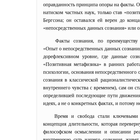
оправданность принципа опоры на факты. О
натиском частных наук, только став «позит
Бергсона; он оставался ей верен до кон
«непосредственных данных сознания» или о
Факты сознания, по преимуществу
«Опыт о непосредственных данных сознания»
дорефлексивном уровне, где данные созн
«Позитивная метафизика» в ранних работ
психологии, основания непосредственного 
сознания в классической рационалистичес
внутреннего чувства с временем), сам он
определившей последующие пути движения ф
идеях, а не о конкретных фактах, и потому
Время и свобода стали ключевыми
концепция длительности, которая перевер
философском осмыслении и описании реал
внутреннюю суть нашего сознания, живет