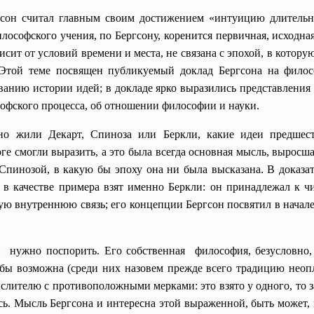
сон считал главным своим достижением «интуицию длительнос
лософского учения, по Бергсону, коренится первичная, исходна
сит от условий времени и места, не связана с эпохой, в котор
той теме посвящен публикуемый доклад Бергсона на философ
анию истории идей; в докладе ярко выразились представления
софского процесса, об отношении философии и науки.
енно жили Декарт, Спиноза или Беркли, какие идеи предше
оге смогли выразить, а это была всегда основная мысль, выросш
пинозой, в какую бы эпоху она ни была высказана. В доказа
 в качестве примера взят именно Беркли: он принадлежал к ч
кую внутреннюю связь; его концепции Бергсон посвятил в начал
и нужно поспорить. Его собственная философия, безусловно,
бы возможна (среди них назовем прежде всего традицию неопла
слителю с противоположными мерками: это взято у одного, то з
ось. Мысль Бергсона и интересна этой выраженной, быть может, 