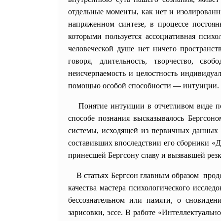
отдельные моменты, как нет и изолированн
напряженном синтезе, в процессе постоян
которыми пользуется ассоциативная психо
человеческой душе нет ничего пространств
говоря, длительность, творчество, сво
неисчерпаемость и целостность индивидуа
помощью особой способности — интуиции.
Понятие интуиции в отчетливом виде по
способе познания высказывалось Бергсоно
системы, исходящей из первичных данных 
составивших впоследствии его сборники «Ду
принесшей Бергсону славу и вызвавшей резк
В статьях Бергсон главным
образом прод
качества мастера психологического исслед
бессознательном или памяти, о сновиден
зарисовки, эссе. В работе «Интеллектуаль