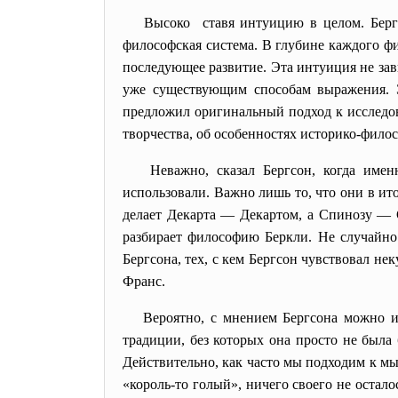
Высоко ставя интуицию в целом. Берг
философская система. В глубине каждого фи
последующее развитие. Эта интуиция не зави
уже существующим способам выражения. Э
предложил оригинальный подход к исследов
творчества, об особенностях историко-фило
Неважно, сказал Бергсон, когда им
использовали. Важно лишь то, что они в ит
делает Декарта — Декартом, а Спинозу — С
разбирает философию Беркли. Не случайно
Бергсона, тех, с кем Бергсон чувствовал не
Франс.
Вероятно, с мнением Бергсона можно 
традиции, без которых она просто не была 
Действительно, как часто мы подходим к мы
«король-то голый», ничего своего не остал