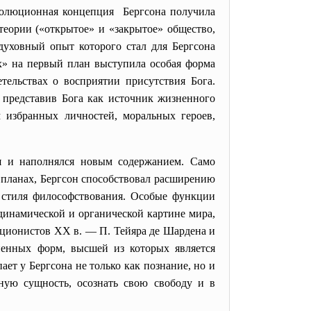
эволюционная концепция Бергсона получила
теории («открытое» и «закрытое» общество,
духовный опыт которого стал для Бергсона
» на первый план выступила особая форма
ельствах о восприятии присутствия Бога.
 представив Бога как источник жизненного
 избранных личностей, моральных героев,
ся и наполнялся новым содержанием. Само
 планах, Бергсон способствовал расширению
о стиля философствования. Особые функции
динамической и органической картине мира,
ционистов XX в. — П. Тейяра де Шардена и
ненных форм, высшей из которых является
ет у Бергсона не только как познание, но и
ную сущность, осознать свою свободу и в