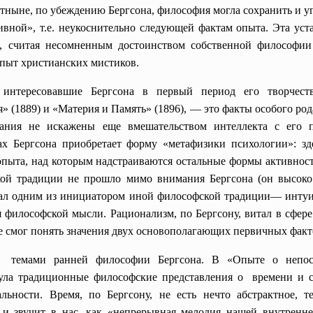
тныне, по убеждению Бергсона, философия могла сохранить и у
ивной», т.е. неукоснительно следующей фактам опыта. Эта уст
ца, считая несомненным достоинством собственной философии
пыт христианских мистиков.
 интересовавшие Бергсона в первый период его творчес
 (1889) и «Материя и Память» (1896), — это факты особого рода
ания не искажены еще вмешательством интеллекта с его п
ах Бергсона приобретает форму «метафизики психологии»: зд
опыта, над которым надстраиваются остальные формы активности
кой традиции не прошло мимо внимания Бергсона (он высоко
 стал одним из инициатором иной философской традиции— инт
илософской мысли. Рационализм, по Бергсону, витал в сфере 
 не смог понять значения двух основополагающих первичных фак
 темами ранней философии Бергсона. В «Опыте о непоср
нула
традиционные философские представления о времени и св
ьности. Время, по Бергсону, не есть нечто абстрактное, те
 и звучит в нас, как «непрерывная мелодия нашей внутренне