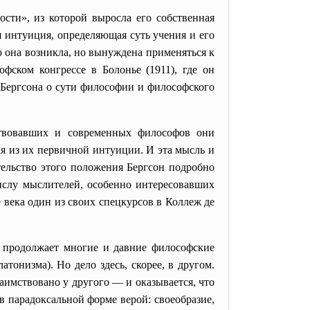
ти», из которой выросла его собственная
я интуиция, определяющая суть учения и его
ую она возникла, но вынуждена применяться к
ском конгрессе в Болонье (1911), где он
 Бергсона о сути философии и философского
ствовавших и современных философов они
ая из их первичной интуиции. И эта мысль и
тельство этого положения Бергсон подробно
ислу мыслителей, особенно интересовавших
е века один из своих спецкурсов в Коллеж де
 продолжает многие и давние философские
тонизма). Но дело здесь, скорее, в другом.
аимствовано у другого — и оказывается, что
в парадоксальной форме верой: своеобразие,