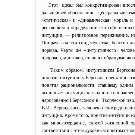
Этот идеал был конкретизирован
впосл
дальнейшее обоснование. Центральные темы
«статическая» и «динамическая» мораль и
решающим в определении его собственных
интуиции — религиозное переживание, не
Опираясь на эти свидетельства, Бергсон 
порыва. Черты же «интуитивного» челове
пророков, мистиков, ставших образцами жи
Таким образом, интуитивизм Бергсон
понятие интуиции у Бергсона очень многоз
понятия рациональности, ставшему одним 
выполняет интуиция как одно из направлен
нарисованной Бергсоном в «Творческой эв
В.И. Вернадского, человек непосредстве
интуиция. Кроме того, понятие интуиции не
как миросозерцание, способ жизненной о
соответствии с этим духовным опытом стро