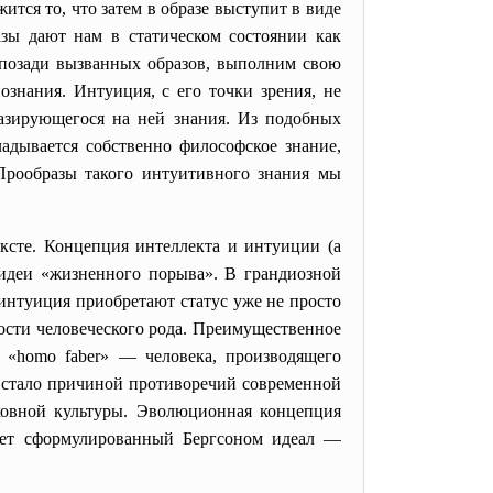
ится то, что затем в образе выступит в виде
азы дают нам в статическом состоянии как
т позади вызванных образов, выполним свою
ознания. Интуиция, с его точки
зрения, не
базирующегося на ней знания. Из подобных
адывается собственно философское знание,
 Прообразы такого интуитивного знания мы
ксте. Концепция интеллекта и интуиции (а
 идеи «жизненного порыва». В грандиозной
интуиция приобретают статус уже не просто
ости человеческого рода. Преимущественное
 «homo faber» — человека, производящего
и стало причиной противоречий современной
ховной культуры. Эволюционная концепция
мает сформулированный Бергсоном идеал —