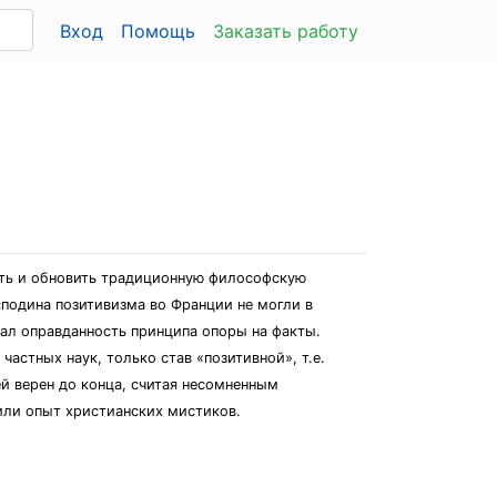
Вход
Помощь
Заказать работу
дить и обновить традиционную философскую
сподина позитивизма во Франции не могли в
вал оправданность принципа опоры на факты.
астных наук, только став «позитивной», т.е.
ей верен до конца, считая несомненным
или опыт христианских мистиков.