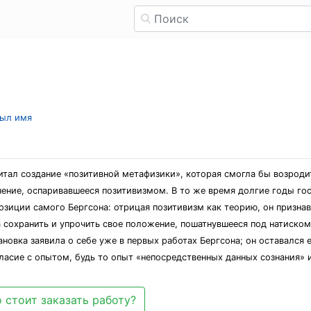
рыл имя
читал создание «позитивной метафизики», которая смогла бы возро
ение, оспаривавшееся позитивизмом. В то же время долгие годы го
озиции самого Бергсона: отрицая позитивизм как теорию, он призна
сохранить и упрочить свое положение, пошатнувшееся под натиском ч
новка заявила о себе уже в первых работах Бергсона; он оставался 
асие с опытом, будь то опыт «непосредственных данных сознания» 
 стоит заказать работу?