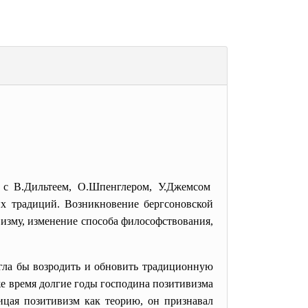
 с В.Дильтеем, О.Шпенглером, У.Джемсом
их традиций. Возникновение бергсоновской
изму, изменение способа философствования,
огла бы возродить и обновить традиционную
е время долгие годы господина позитивизма
ицая позитивизм как теорию, он признавал