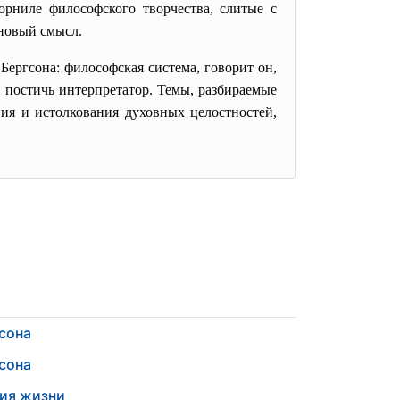
орниле философского творчества, слитые с
 новый смысл.
ергсона: философская система, говорит он,
н постичь интерпретатор. Темы, разбираемые
ния и истолкования духовных целостностей,
сона
сона
ия жизни