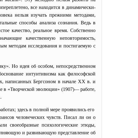
переплетено, все находится в динамически-
ловека нельзя изучать прежними методами,
тальные способы анализа сознания. Ведь в
стое качество, реальное время. Собственно
значающие качественную неповторимость,
ным методам исследования и постигаемую с
ку». Но идея об особом, непосредственном
обоснование интуитивизма как философской
х, написанных Бергсоном в начале XX в. и
же в «Творческой эволюции» (1907)— работе,
.
аботах; здесь в полной мере проявились его
юансов человеческих чувств. Писал ли он о
ыли своеобразные психологические этюды,
ополняющую и развивающую представление об