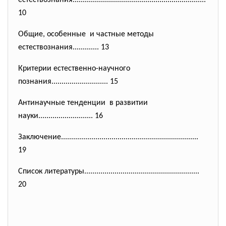
естествознания................
..............................
....................
10
Общие, особенные и частные методы
естествознания............. 13
Критерии естественно-научного
познания......................
...... 15
Антинаучные тенденции в развитии
науки.........................
.. 16
Заключение....................
..............................
..................
19
Список литературы.............
..............................
..............
20