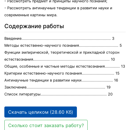
- Рассмотреть предмет и принципы научного познания;
- Рассмотреть антинаучные тенденции в развитии науки и
современные картины мира.
Содержание работы
Введение............................................................................. 3
Методы естественно-научного познания.................................. 5
Функции эмпирической, теоретической и прикладной сторон
естествознания.................................................................. 10
Общие, особенные и частные методы естествознания............. 13
Критерии естественно-научного познания............................ 15
Антинаучные тенденции в развитии науки........................... 16
Заключение.................................................................... 19
Список литературы......................................................... 20
Скачать целиком (28.60 Кб)
Сколько стоит заказать работу?