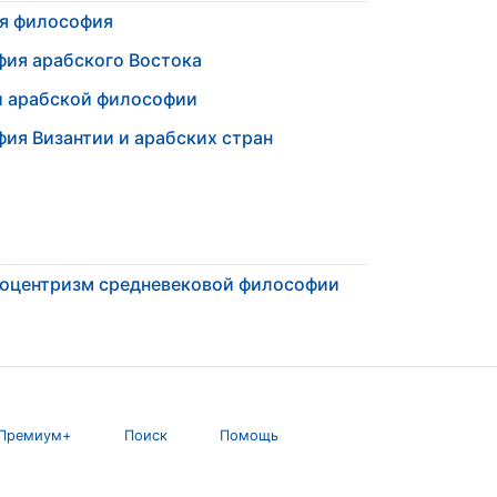
ая философия
ия арабского Востока
й арабской философии
ия Византии и арабских стран
оцентризм средневековой философии
Премиум+
Поиск
Помощь