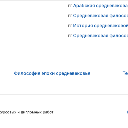
Арабская средневеков
Средневековая философ
История средневеково
Средневековая философ
Философия эпохи средневековья
Те
курсовых и дипломных работ