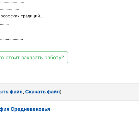
………………………
…………………
илософских традиций……
………
………………………
…………………...
о стоит заказать работу?
ыть файл
,
Скачать файл
)
фия Средневековья