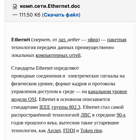
комп.сети.Ethernet.doc
— 111.50 Кб (
Скачать файл
)
Ethernét
(
эзернет
, от
лат.
aether
—
эфир
) —
пакетная
технология передачи данных преимущественно
локальных
компьютерных сетей
.
Стандарты Ethernet определяют
проводные соединения и электрические сигналы на
физическом уровне, формат кадров и протоколы
управления доступом к среде — на
канальном уровне
модели OSI
. Ethernet в основном описывается
стандартами
IEEE
группы 802.3
. Ethernet стал самой
распространённой технологией
ЛВС
в середине
90-х
годов прошлого века, вытеснив такие устаревшие
технологии, как
Arcnet
,
FDDI
и
Token ring
.