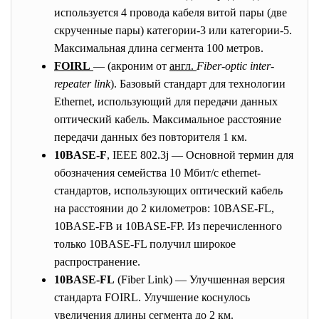
используется 4 провода кабеля витой пары (две
скрученные пары) категории-3 или категории-5.
Максимальная длина сегмента 100 метров.
FOIRL
— (акроним от
англ.
Fiber-optic inter-
repeater link
). Базовый стандарт для технологии
Ethernet, использующий для передачи данных
оптический кабель. Максимальное расстояние
передачи данных без повторителя 1 км.
10BASE-F
, IEEE 802.3j — Основной термин для
обозначения семейства 10 Мбит/с ethernet-
стандартов, использующих оптический кабель
на расстоянии до 2 километров: 10BASE-FL,
10BASE-FB и 10BASE-FP. Из перечисленного
только 10BASE-FL получил широкое
распространение.
10BASE-FL
(Fiber Link) — Улучшенная версия
стандарта FOIRL. Улучшение коснулось
увеличения длины сегмента до 2 км.