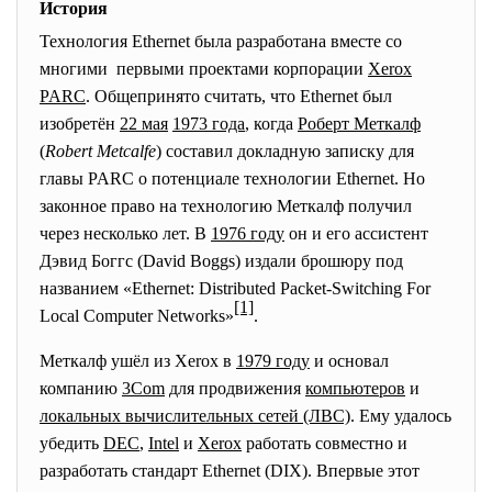
История
Технология Ethernet была разработана вместе со
многими первыми проектами корпорации
Xerox
PARC
. Общепринято считать, что Ethernet был
изобретён
22 мая
1973 года
, когда
Роберт Меткалф
(
Robert Metcalfe
) составил докладную записку для
главы PARC о потенциале технологии Ethernet. Но
законное право на технологию Меткалф получил
через несколько лет. В
1976 году
он и его ассистент
Дэвид Боггс (David Boggs) издали брошюру под
названием «Ethernet: Distributed Packet-Switching For
[1]
Local Computer Networks»
.
Меткалф ушёл из Xerox в
1979 году
и основал
компанию
3Com
для продвижения
компьютеров
и
локальных вычислительных сетей (ЛВС)
. Ему удалось
убедить
DEC
,
Intel
и
Xerox
работать совместно и
разработать стандарт Ethernet (DIX). Впервые этот