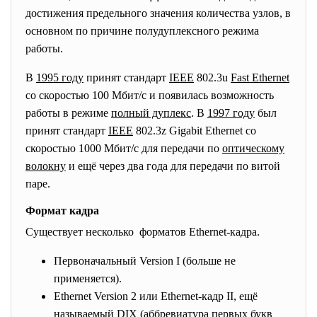
достижения предельного значения количества узлов, в
основном по причине полудуплексного режима
работы.
В
1995 году
принят стандарт
IEEE
802.3u
Fast Ethernet
со скоростью 100 Мбит/с и появилась возможность
работы в режиме
полный дуплекс
. В
1997 году
был
принят стандарт
IEEE
802.3z Gigabit Ethernet со
скоростью 1000 Мбит/с для передачи по
оптическому
волокну
и ещё через два года для передачи по витой
паре.
Формат кадра
Существует несколько форматов Ethernet-кадра.
Первоначальный Version I (больше не
применяется).
Ethernet Version 2 или Ethernet-кадр II, ещё
называемый DIX (аббревиатура первых букв