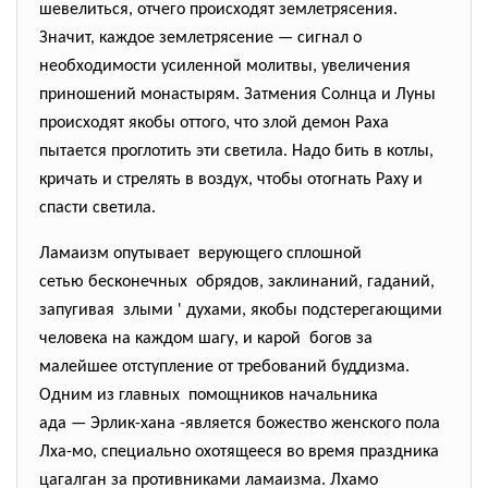
шевелиться, отчего происходят землетрясения.
Значит, каждое землетрясение — сигнал о
необходимости усиленной молитвы, увеличения
приношений монастырям. Затмения Солнца и Луны
происходят якобы оттого, что злой демон Раха
пытается проглотить эти светила. Надо бить в котлы,
кричать и стрелять в воздух, чтобы отогнать Раху и
спасти светила.
Ламаизм опутывает верующего сплошной
сетью бесконечных обрядов, заклинаний, гаданий,
запугивая злыми ' духами, якобы подстерегающими
человека на каждом шагу, и карой богов за
малейшее отступление от требований буддизма.
Одним из главных помощников начальника
ада — Эрлик-хана -является божество женского пола
Лха-мо, специально охотящееся во время праздника
цагалган за противниками ламаизма. Лхамо