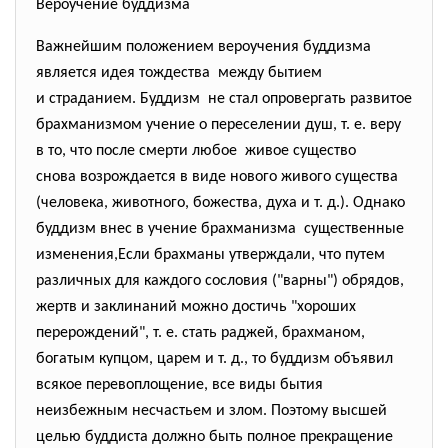
Вероучение буддизма
Важнейшим положением вероучения буддизма
является идея тождества между бытием
и страданием. Буддизм не стал опровергать развитое
брахманизмом учение о переселении душ, т. е. веру
в то, что после смерти любое живое существо
снова возрождается в виде нового живого существа
(человека, животного, божества, духа и т. д.). Однако
буддизм внес в учение брахманизма существенные
изменения,Если брахманы утверждали, что путем
различных для каждого сословия ("варны") обрядов,
жертв и заклинаний можно достичь "хороших
перерождений", т. е. стать раджей, брахманом,
богатым купцом, царем и т. д., то буддизм объявил
всякое перевоплощение, все виды бытия
неизбежным несчастьем и злом. Поэтому высшей
целью буддиста должно быть полное прекращение