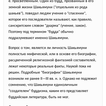
е. просветленным. Один из будд, прозванный в его
земной жизни Шакьямуни ("отшельник из рода
шакьев"), поведал людям учение о "спасении",
которое его последователи называют, как правило,
санскритским словом "дхарма" (учение, закон).
Поэтому под термином "будда" обычно
подразумевают именно Шакьямуни.
Вопрос о том, является ли личность Шакьямуни
полностью мифической, или в основе его биографии,
расцвеченной религиозной фантазией составителей,
лежат некоторые реальные факты, Наукой пока не
решен. Подробные "биографии" Шакьямуни
возникли не ранее II—III вв. н. э. Однако не подлежит
сомнению, что Шакьямуни единоличным
"создателем" буддизма, каким его представляет
буддийская литература, быть не мог.