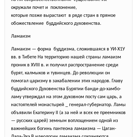
окружали почет и поклонение,
которые позже вырастают в ряде стран в прямое
обожествление буддийского духовенства.
Ламаизм
Ламаизм — форма буддизма, сложившаяся в УИ-Х1У
вв. в Тибете На территорию нашей страны ламаизм
проник в XVIII в. и получил распространение среди
бурят, калмыков и тувинцев. До революции он
помогал царизму в закабалении этих народов. Главу
буддийского Духовенства Бурятии банди-до-хамбо-
ламу утверждал на этом духовном посту сам царь, а
настоятелей монастырей _ генерал-губернатор. Ламы
объявили Екатерину II (а за ней и всех ее преемников
— русских царей) земным воплощением одной из
важнейших богинь пантеона ламаизма — Цаган-
Дара-Эхэ В идеологии ламаизма сохраняются