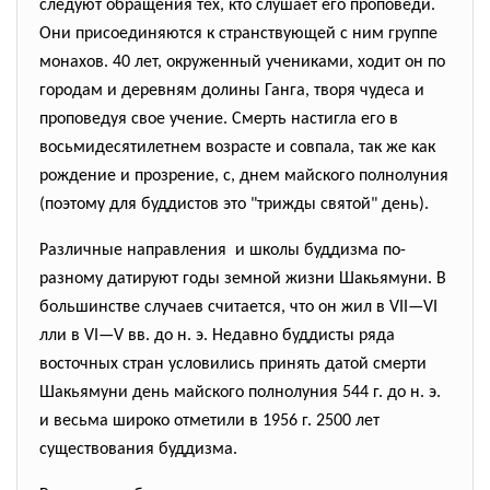
следуют обращения тех, кто слушает его проповеди.
Они присоединяются к странствующей с ним группе
монахов. 40 лет, окруженный учениками, ходит он по
городам и деревням долины Ганга, творя чудеса и
проповедуя свое учение. Смерть настигла его в
восьмидесятилетнем возрасте и совпала, так же как
рождение и прозрение, с, днем майского полнолуния
(поэтому для буддистов это "трижды святой" день).
Различные направления и школы буддизма по-
разному датируют годы земной жизни Шакьямуни. В
большинстве случаев считается, что он жил в VII—VI
лли в VI—V вв. до н. э. Недавно буддисты ряда
восточных стран условились принять датой смерти
Шакьямуни день майского полнолуния 544 г. до н. э.
и весьма широко отметили в 1956 г. 2500 лет
существования буддизма.