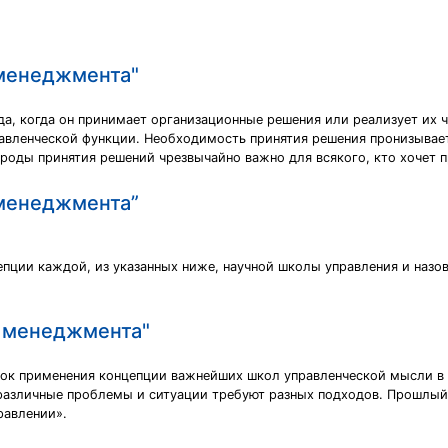
 менеджмента"
, когда он принимает организационные решения или реализует их ч
равленческой функции. Необходимость принятия решения пронизывает
оды принятия решений чрезвычайно важно для всякого, кто хочет пр
 менеджмента”
епции каждой, из указанных ниже, научной школы управления и назов
м менеджмента"
ток применения концепции важнейших школ управленческой мысли в 
то различные проблемы и ситуации требуют разных подходов. Прошл
равлении».