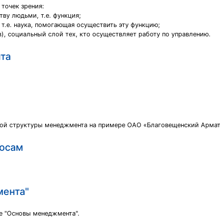
точек зрения:
тву людьми, т.е. функция;
 т.е. наука, помогающая осуществить эту функцию;
), социальный слой тех, кто осуществляет работу по управлению.
та
ной структуры менеджмента на примере ОАО «Благовещенский Армат
госам
мента"
е "Основы менеджмента".