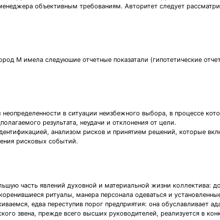
менеджера объективным требованиям. Авторитет следует рассматрив
 город М имела следуюшие отчетные показатали (гипотетические отче
ем неопределенности в ситуации неизбежного выбора, в процессе ко
полагаемого результата, неудачи и отклонения от цели.
 идентификацией, анализом рисков и принятием решений, которые в
ения рисковых событий.
ольшую часть явлений духовной и материальной жизни коллектива: 
коренившиеся ритуалы, манера персонала одеваться и установленные
ваемся, едва переступив порог предприятия: она обуславливает ада
ого звена, прежде всего высших руководителей, реализуется в кон