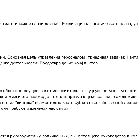
стратегическое планирование. Реализация стратегического плана, у
ии. Основная цель управления персоналом (триединая задача): Найт
ценка деятельности. Предотвращение конфликтов.
ше общество осуществляет исключительно трудную, во многом проти
кой жизни это переход от тоталитаризма к демократии, в экономике
 его из “винтика” всамостоятельного субъекта хозяйственной деятел
 они требуют изменения нас самих.
ется руководитель у подчиненных, вышестоящего руководства и колл