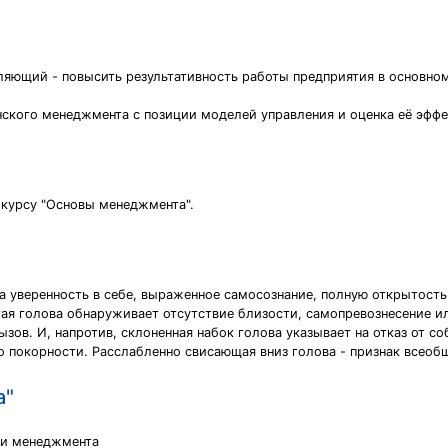
ляющий - повысить результативность работы предприятия в основно
нского менеджмента с позиции моделей управления и оценка её эффе
 курсу "Основы менеджмента".
а
а уверенность в себе, выраженное самосознание, полную открытост
тая голова обнаруживает отсутствие близости, самопревознесение 
зов. И, напротив, склоненная набок голова указывает на отказ от с
о покорности. Расслабленно свисающая вниз голова - признак всеоб
а"
ии менеджмента