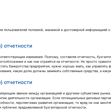
ие пользователей полезной, значимой и достоверной информацией о
) отчетности
оответствующие изменения. Поэтому, составляя отчетность, бухгалте
огообложении и как они отразятся на отчетности. Но просто грамотн
стить банкротства предприятия, нужно хорошо знать, как управлять
зования, какую долю должны занимать собственные средства, а каку
) отчетности
 связующим звеном между организацией и другими субъектами рынка
витии деятельности организации. Если потенциальные деловые партн
обности, перспективах развития организации, то вряд ли они захотя
и публично предъявляемой бухгалтерской отчетности.