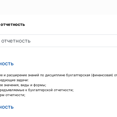
 отчетность
ность
е и расширение знаний по дисциплине бухгалтерская (финансовая) о
ледующие задачи:
ее значения, виды и формы;
предъявляемые к бухгалтерской отчетности;
орм отчетности;
ность