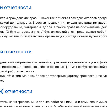
й отчетности
ектом гражданских прав. В качестве объекта гражданских прав пред
кой деятельности. В состав предприятия входят все виды имуществ
 оборудование, материалы, долги, а также права на обозначение (ф
оном “О бухгалтерском учете” бухгалтерский учет представляет собо
муществе, обязательствах организации и их движений путем сплош
й отчетности
удентами теоретических знаний и практических навыков оценки фин
е информации, содержащейся в основных формах ее бухгалтерской о
овой работы являются:
щих объективную и наиболее достоверную картину прошлого и теку
ии;
й) отчетности
льтатах заинтересованы не только собственники, но и сами экономич
весторов, спонсоров и кредиторов. Чтобы привлечь финансовые вл