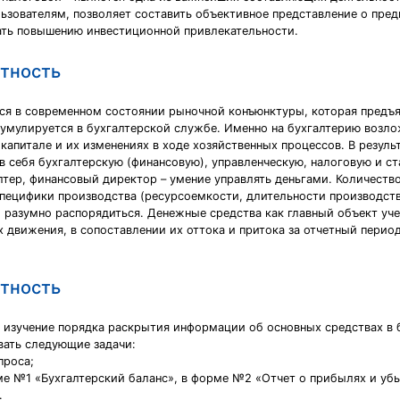
льзователям, позволяет составить объективное представление о пр
вать повышению инвестиционной привлекательности.
етность
ся в современном состоянии рыночной конъюнктуры, которая предъ
кумулируется в бухгалтерской службе. Именно на бухгалтерию возло
капитале и их изменениях в ходе хозяйственных процессов. В резул
себя бухгалтерскую (финансовую), управленческую, налоговую и ст
тер, финансовый директор – умение управлять деньгами. Количество
 специфики производства (ресурсоемкости, длительности производств
и разумно распорядиться. Денежные средства как главный объект уче
движения, в сопоставлении их оттока и притока за отчетный период
етность
 изучение порядка раскрытия информации об основных средствах в 
вать следующие задачи:
проса;
ме №1 «Бухгалтерский баланс», в форме №2 «Отчет о прибылях и уб
.