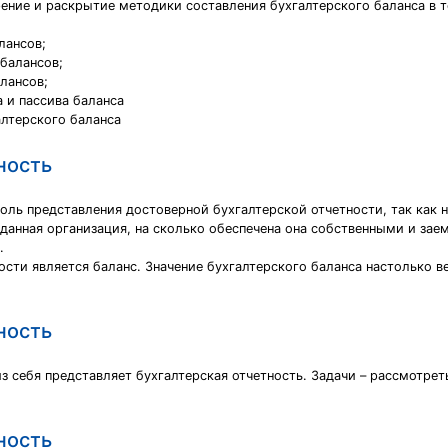
ние и раскрытие методики составления бухгалтерского баланса в т
лансов;
балансов;
лансов;
 и пассива баланса
алтерского баланса
ность
роль представления достоверной бухгалтерской отчетности, так как 
 данная организация, на сколько обеспечена она собственными и за
.
сти является баланс. Значение бухгалтерского баланса настолько ве
ность
из себя представляет бухгалтерская отчетность. Задачи – рассмотре
ность