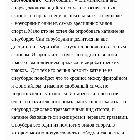
спорта, заключающийся в спуске с заснеженных
склонов и гор на специальном снаряде – сноуборде.
Сноубордниг один из самых зрелищных видов
спорта. Мало кто не хотел бы опробовать катание на
сноуборде. Сам сноубординг делиться на две
дисциплины Фрирайд – спуск по неподготовленным
склонам. И фристайл – спуск по подготолвенной
трассе с выполнением прыжков и акробатических
трюков. Для тех кто решил освоить катание на
сноуборде подойдет что то среднее между фрирайдом
и фристайлом, а именно свободный спуск по
подготовленным склонам. Из моего личного и не
очень положительного опыта, могу точно сказать, что
сноуборд довольно травматичный вид спорта, и
катание без защитной экипировки черевато травмами.
Сноуборд это один из немногих видов спорта, в
котором можно почувствовать свободу и скорость, и