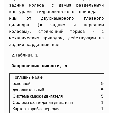
задние колеса, с двумя раздельными
контурами гидравлического привода к
ним от двухкамерного главного
цилиндра (к задним и передним
.
колесам), стояночный тормоз
- с
механическим приводом, действующим на
задний карданный вал
.
2
Таблица 1
Заправочные емкости, л
Топливные баки
основной
56
дополнительный
56
Система смазки двигателя
5,8
Система охлаждения двигателя
13,2-1
Картер коробки передач
1,0