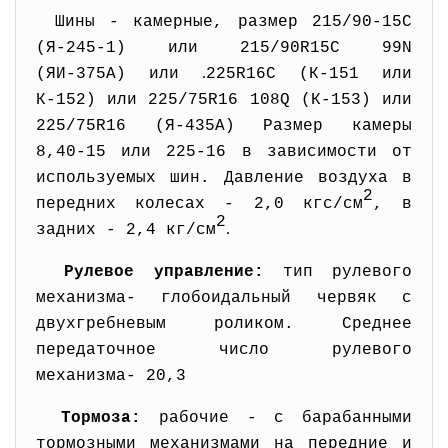
Шины - камерные, размер 215/90-15C
(Я-245-1) или 215/90R15C 99N
.
(ЯИ-375А) или
225R16C (К-151 или
К-152) или 225/75R16 108Q (К-153) или
225/75R16 (Я-435А) Размер камеры
8,40-15 или 225-16 в зависимости от
используемых шин. Давление воздуха в
2
передних колесах - 2,0 кгс/см
, в
2
.
задних - 2,4 кг/см
Рулевое управление:
тип рулевого
механизма- глобоидальный червяк с
двухгребневым роликом. Среднее
передаточное число рулевого
механизма- 20,3
Тормоза:
рабочие - с барабанными
тормозными механизмами на передние и