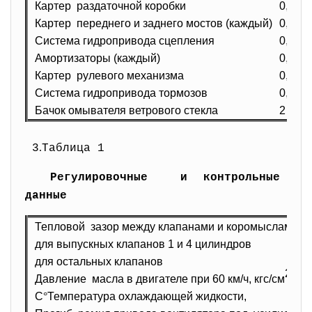
Картер раздаточной коробки
0,7
Картер переднего и заднего мостов (каждый)
0,85
Система гидропривода сцепления
0,18
Амортизаторы (каждый)
0,32
Картер рулевого механизма
0,25
Система гидропривода тормозов
0,52
Бачок омывателя ветрового стекла
2
.
3
Таблица 1
Регулировочные и контрольные
данные
Тепловой зазор между клапанами и
коромыслами, 
для выпускных клапанов 1 и 4 цилиндров
для остальных клапанов
2
Давление масла в двигателе при 60 км/ч, кгс/см
С
°
Температура охлаждающей жидкости,