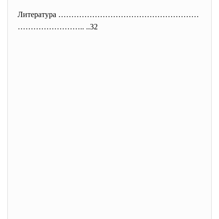
Литература ………………………………………………
…
………………….. ..32