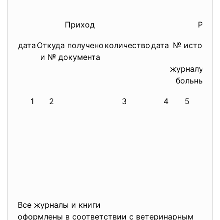
Приход
Расхо
дата
Откуда получено
количество
дата
№ истории
и № документа
по
журналу рег
больных ж
1
2
3
4
5
Все журналы и книги
оформлены в соответствии с ветеринарным