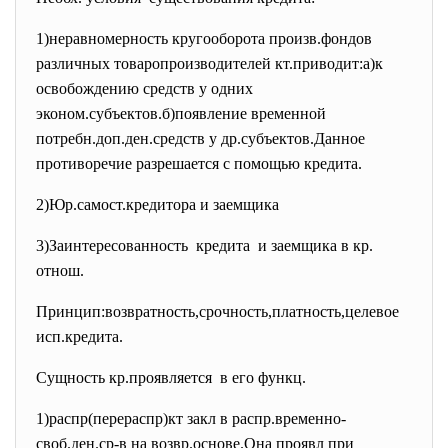
1)неравномерность кругооборота произв.фондов
различных товаропроизводителей кт.приводит:а)к
освобождению средств у одних
эконом.субъектов.б)появление временной
потребн.доп.ден.средств у др.субъектов.Данное
противоречие разрешается с помощью кредита.
2)Юр.самост.кредитора и заемщика
3)Заинтересованность кредита и заемщика в кр.
отнош.
Принцип:возвратность,
срочность,платность,целевое
исп.кредита.
Сущность кр.проявляется в его функц.
1)распр(перераспр)кт закл в распр.временно-
своб.ден.ср-в на возвр.основе.Она проявл при