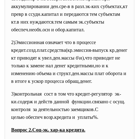
аккумулировании ден.сре-в в разл.эк-ких субъектах,кт
превр в ссудн.капитал и передаются тем субъектам
кт.в них нуждаются.тем самым эк.субъекты
обеспеч.необх.осн и обор.капитал.
2)Эмиссионная означает что в процессе
кредит.созд.плат.средства(кр.
эмиссия-выпуск кр.денег
кт приводят к увел.ден.массы б\н),что приводит не
только к замене нал денег кредитными,но и к
изменению объема и структ.ден.массы плат оборота и
в итоге к ускор процесса обращ.денег.
3)контрольная сост в том что кредит-
регулятор эк-
ки.содерж и действ данной функции.связано с осущ.
контроля за деятельностью заемщиков.С
целью обеспеч возр.кредита и уплаты%.
Вопрос 2.Соц-эк. хар-ка кредита.