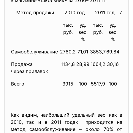
в магазине «Школьник» за 2010– 2011 гг.
Метод продажи
2010 год
2011 год
Абсо
тыс.
уд.
тыс.
уд.
руб.
вес,
руб.
вес,
%
%
Самообслуживание
2780,2
71,01
3853,7
69,84
Продажа
1134,8
28,99
1664,2
30,16
через прилавок
Всего
3915
100
5517,9
100
Как видим, наибольший удельный вес, как в
2010, так и в 2011 годах приходится на
метод самообслуживание – около 70% от