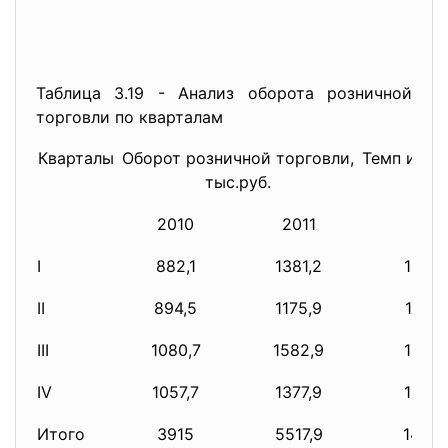
Таблица 3.19 - Анализ оборота розничной
торговли по кварталам
Кварталы
Оборот розничной торговли,
Темп изме
тыс.руб.
%
2010
2011
I
882,1
1381,2
156,5
II
894,5
1175,9
131,4
III
1080,7
1582,9
146,4
IV
1057,7
1377,9
130,2
Итого
3915
5517,9
140,9