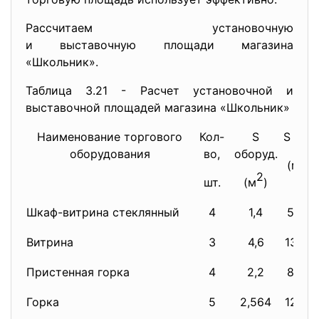
Рассчитаем установочную
и выставочную площади магазина
«Школьник».
Таблица 3.21 - Расчет установочной и
выставочной площадей магазина «Школьник»
Наименование торгового
Кол-
S
S уст.
оборудования
во,
оборуд.
2
(м
)
2
шт.
(м
)
Шкаф-витрина стеклянный
4
1,4
5,60
Витрина
3
4,6
13,80
Пристенная горка
4
2,2
8,80
Горка
5
2,564
12,82