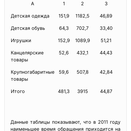
А
1
2
3
Детская одежда
151,9
1182,5
46,89
0,
Детская обувь
64,3
702,7
33,40
0,
Игрушки
152,9
1089,9
51,21
0,
Канцелярские
52,6
432,1
44,43
0,
товары
Крупногабаритные
59,6
507,8
42,84
0,
товары
Итого
481,3
3915
44,87
0,
Данные таблицы показывают, что в 2011 году
наименьшее время обращения приходится на