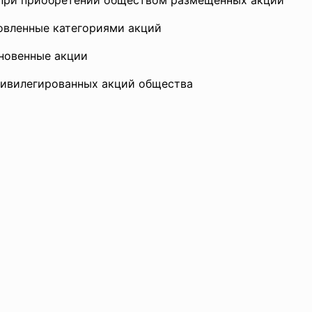
 при приобретении обществом размещенных акций
ловленные категориями акций
кновенные акции
ривилегированных акций общества