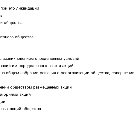
 при его ликвидации
ов
ти общества
нерного общества
 с возникновением определенных условий
вании им определенного пакета акций
и на общем собрании решения о реорганизации общества, совершени
етении обществом размещенных акций
тегориями акций
ции
анных акций общества