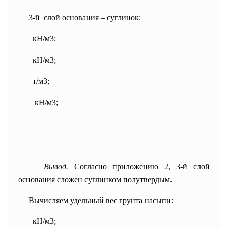
3-й слой основания – суглинок:
кН/м3;
кН/м3;
т/м3;
кН/м3;
Вывод.
Согласно приложению 2, 3-й слой
основания сложен суглинком полутвердым.
Вычисляем удельный вес грунта насыпи:
кН/м3;