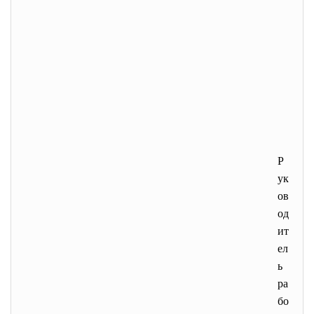
Р
ук
ов
од
ит
ел
ь
ра
бо