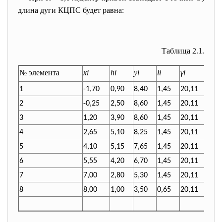
длина дуги КЦПС будет равна:
Таблица 2.1.
№ элемента
xi
hi
yi
li
γi
Pi
1
-1,70
0,90
8,40
1,45
20,11
26,
2
-0,25
2,50
8,60
1,45
20,11
72,
3
1,20
3,90
8,60
1,45
20,11
113
4
2,65
5,10
8,25
1,45
20,11
148
5
4,10
5,15
7,65
1,45
20,11
150
6
5,55
4,20
6,70
1,45
20,11
122
7
7,00
2,80
5,30
1,45
20,11
81,
8
8,00
1,00
3,50
0,65
20,11
13,
Су