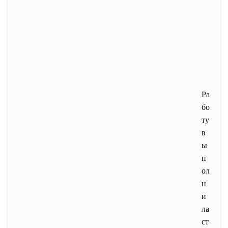
Ра
бо
ту
в
ы
п
ол
н
и
ла
ст