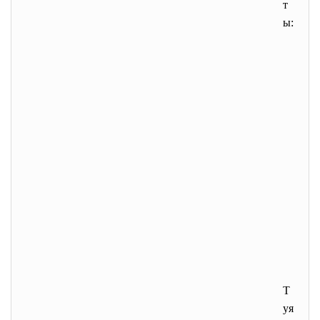
т
ы:
Т
уя