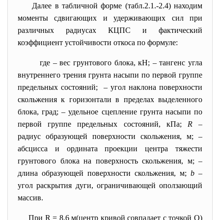
Далее в табличной форме (табл.2.1.-2.4) находим
моменты сдвигающих и удерживающих сил при
различных радиусах КЦПС и фактический
коэффициент устойчивости откоса
по формуле:
где – вес грунтового блока, кН; – тангенс угла
внутреннего трения грунта насыпи по первой группе
предельных состояний;
–
угол наклона поверхности
скольжения к горизонтали в пределах выделенного
блока, град; – удельное сцепление грунта насыпи по
первой группе предельных состояний, кПа;
R
–
радиус образующей поверхности скольжения, м;
–
абсцисса и ордината проекции центра тяжести
грунтового блока на поверхность скольжения, м; –
длина образующей поверхности скольжения, м;
b
–
угол раскрытия дуги, ограничивающей оползающий
массив.
При R = 8,6 м(центр кривой совпадает с точкой О)