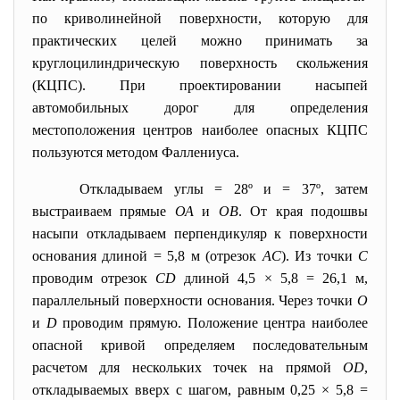
по криволинейной поверхности, которую для
практических целей можно принимать за
круглоцилиндрическую поверхность скольжения
(КЦПС). При проектировании насыпей
автомобильных дорог для определения
местоположения центров наиболее опасных КЦПС
пользуются методом Фаллениуса.
Откладываем углы = 28º и = 37º, затем
выстраиваем прямые
ОА
и
ОВ
. От края подошвы
насыпи откладываем перпендикуляр к поверхности
основания длиной = 5,8 м (отрезок
АС
). Из точки
С
проводим отрезок
СD
длиной 4,5
×
5,8 = 26,1 м,
параллельный поверхности основания. Через точки
О
и
D
проводим прямую. Положение центра наиболее
опасной кривой определяем последовательным
расчетом для нескольких точек на прямой
ОD
,
откладываемых вверх с шагом, равным 0,25
×
5,8 =