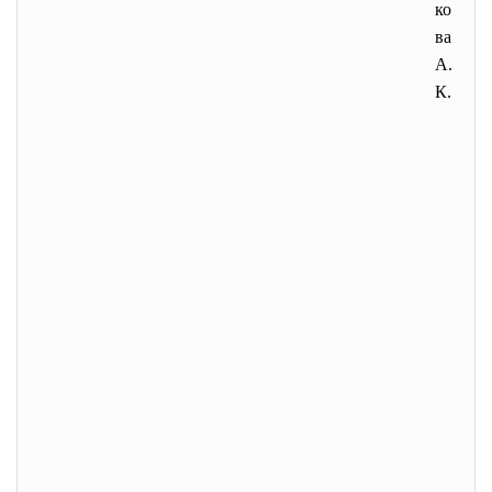
ко
ва
А.
К.