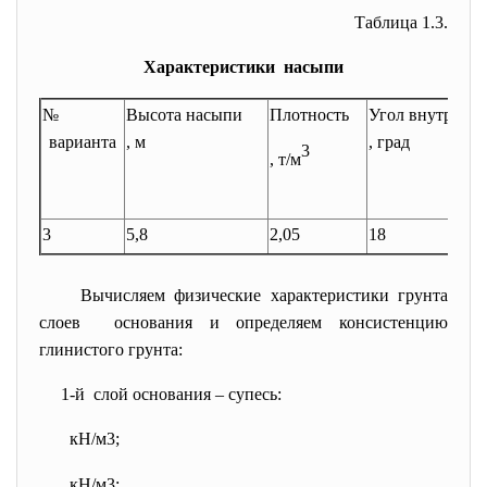
Таблица 1.3.
Характеристики насыпи
№
Высота насыпи
Плотность
Угол внутренне
варианта
, м
, град
3
, т/м
3
5,8
2,05
18
Вычисляем физические характеристики грунта
слоев основания и определяем консистенцию
глинистого грунта:
1-й слой основания – супесь:
кН/м3;
кН/м3;