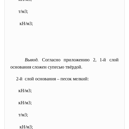
т/м3;
кН/м3;
Вывод.
Согласно приложению 2, 1-й слой
основания сложен супесью твёрдой.
2-й слой основания – песок мелкий:
кН/м3;
кН/м3;
т/м3;
кН/м3;