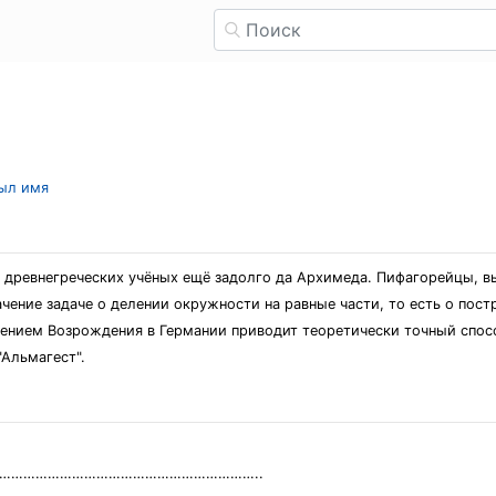
рыл имя
 древнегреческих учёных ещё задолго да Архимеда. Пифагорейцы, в
ачение задаче о делении окружности на равные части, то есть о пос
рением Возрождения в Германии приводит теоретически точный спос
Альмагест".
и φ………………………………………………………………..