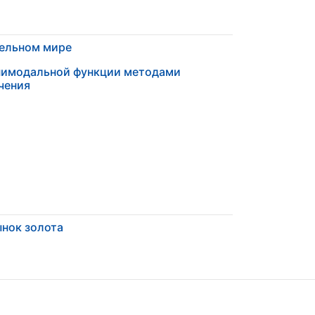
тельном мире
нимодальной функции методами
чения
нок золота