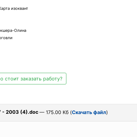
Карта изоквант
екшера-Олина
рговли
о стоит заказать работу?
 - 2003 (4).doc
— 175.00 Кб (
Скачать файл
)