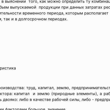
 в выяснении того, как можно определить ту комбина
объем
выпускаемой продукции при данных затратах ресу
лительности временного периода, которым располагает
, так и в долгосрочном периодах.
еристика
изводства: труд, капитал, землю, предпринимательс
ктора: капитал и землю (природные элементы), а раб
двояко: либо в качестве рабочей силы, либо - предп
ыми факторами большое значение