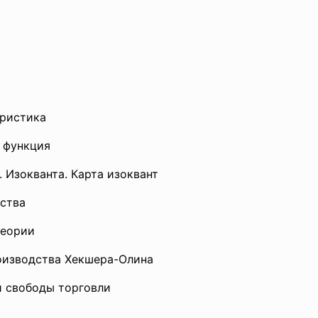
еристика
я функция
 Изокванта. Карта изоквант
дства
теории
оизводства Хекшера-Олина
и свободы торговли