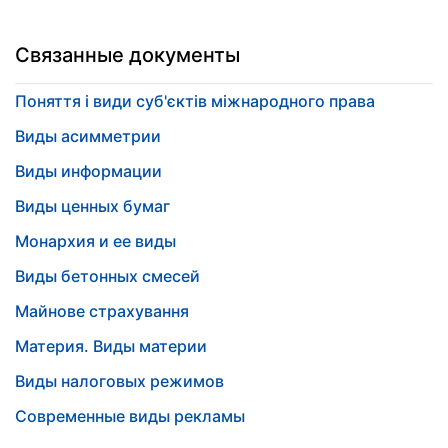
Связанные документы
Поняття і види суб'єктів міжнародного права
Виды асимметрии
Виды информации
Виды ценных бумаг
Монархия и ее виды
Виды бетонных смесей
Майнове страхування
Материя. Виды материи
Виды налоговых режимов
Современные виды рекламы