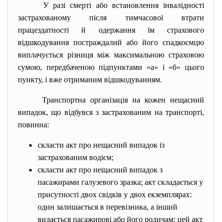
У разі смерті або встановлення інвалідності
застрахованому після тимчасової втрати
працездатності й одержання їм страхового
відшкодування постраждалий або його спадкоємцю
виплачується різниця між максимальною страховою
сумою, передбаченою підпунктами «а» і «б» цього
пункту, і вже отриманим відшкодуванням.
Транспортна організація на кожен нещасний
випадок, що відбувся з застрахованим на транспорті,
повинна:
скласти акт про нещасний випадок із
застрахованим водієм;
скласти акт про нещасний випадок з
пасажирами галузевого зразка; акт складається у
присутності двох свідків у двох екземплярах:
один залишається в перевізника, а інший
видається пасажирові або його родичам; цей акт