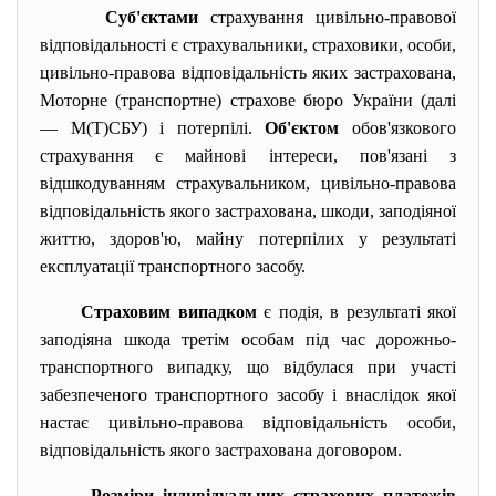
Суб'єктами
страхування цивільно-правової
відповідальності є страхувальники, страховики, особи,
цивільно-правова відповідальність яких застрахована,
Моторне (транспортне) страхове бюро України (далі
— М(Т)СБУ) і потерпілі.
Об'єктом
обов'язкового
страхування є майнові інтереси, пов'язані з
відшкодуванням страхувальником, цивільно-правова
відповідальність якого застрахована, шкоди, заподіяної
життю, здоров'ю, майну потерпілих у результаті
експлуатації транспортного засобу.
Страховим випадком
є подія, в результаті якої
заподіяна шкода третім особам під час дорожньо-
транспортного випадку, що відбулася при участі
забезпеченого транспортного засобу і внаслідок якої
настає цивільно-правова відповідальність особи,
відповідальність якого застрахована договором.
Розміри індивідуальних страхових платежів