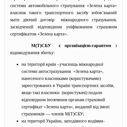
системи автомобільного страхування «Зелена карта»
власник такого транспортного засобу зобов’язаний
мати діючий договір міжнародного страхування,
засвідчений відповідним уніфікованим страховим
сертифікатом «Зелена карта».
М(Т)СБУ є організацією-гарантом
з
відшкодування збитку:
на території країн
–учасниць
міжнародної
системи автострахування «Зелена карта»,
нанесеного власниками (користувачами)
зареєстрованих в Україні транспортних засобів,
якщо такі власники (користувачі) подали
відповідним іноземним органам страховий
сертифікат «Зелена карта», виданий від імені
страховиків — членів М(Т)СБУ;
на території України,
заподіяного водіями-