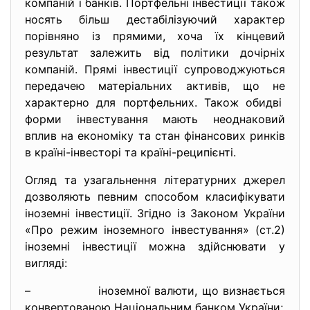
компаній і банків. Портфельні інвестиції також
носять більш дестабілізуючий характер
порівняно із прямими, хоча їх кінцевий
результат залежить від політики дочірніх
компаній. Прямі інвестиції супроводжуються
передачею матеріальних активів, що не
характерно для портфельних. Також обидві
форми інвестування мають неоднаковий
вплив на економіку та стан фінансових ринків
в країні-інвесторі та країні-реципієнті.
Огляд та узагальнення літературних джерел
дозволяють певним способом класифікувати
іноземні інвестиції. Згідно із Законом України
«Про режим іноземного інвестування» (cт.2)
іноземні інвестиції можна здійснювати у
вигляді:
– іноземної валюти, що визнається
конвертованою Національним банком України;