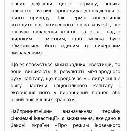
різних дефініцій цього терміну, велика
кількість вчених проводила дослідження з
цього приводу. Так термін «інвестиції»
походить від латинського слова «invest», що
означає вкладення коштів та є «... надто
широким і містким, щоб можна було
обмежитися його єдиним та вичерпним
визначенням» .
Що ж стосується міжнародних інвестицій, то
вони виникають в результаті міжнародного
руху капіталу, що передбачає «... вилучення з
обігу частини національного капіталу і
включення його у виробничий процес або
інший обіг в інших країнах» .
Найприйнятнішим визначенням терміну
«іноземні інвестиції», є визначення, яке дано в
Законі України «Про режим іноземного