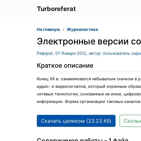
Turboreferat
На главную
Журналистика
Электронные версии со
Реферат, 07 Января 2012, автор: пользователь скр
Краткое описание
Конец ХХ в. ознаменовался небывалым скачком в 
аудио- и видеосигналов, который коренным образ
сетевые технологии, основанные на ином, цифров
информации. Форма организации таковых каналов 
Скачать целиком (23.23 Кб)
Скольк
Содержимое работы - 1 файл