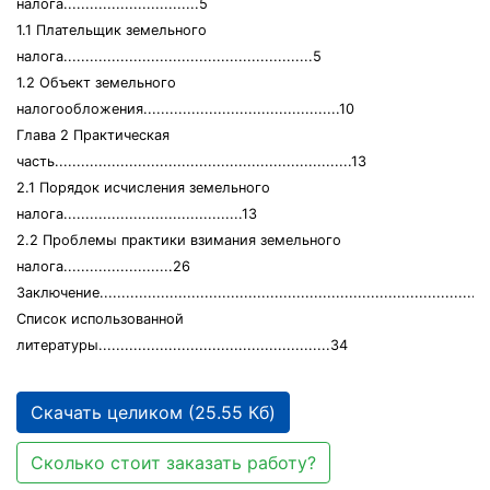
налога...............................5
1.1 Плательщик земельного
налога.........................................................5
1.2 Объект земельного
налогообложения.............................................10
Глава 2 Практическая
часть....................................................................13
2.1 Порядок исчисления земельного
налога.........................................13
2.2 Проблемы практики взимания земельного
налога.........................26
Заключение........................................................................................
Список использованной
литературы.....................................................34
Скачать целиком (25.55 Кб)
Сколько стоит заказать работу?