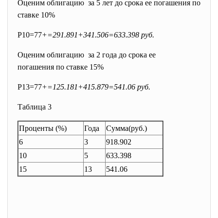
Оценим облигацию за 5 лет до срока ее погашения по
ставке 10%
P10=77
+=291.891+341.506=633.
398 руб.
Оценим облигацию за 2 года до срока ее
погашения по ставке 15%
P13=77
+=125.181+415.879=541.06 руб.
Таблица 3
Проценты (%)
Года
Сумма(руб.)
6
3
918.902
10
5
633.398
15
13
541.06