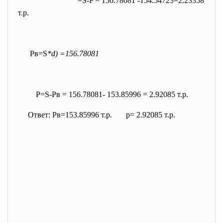
=S-P = 156.78081 -154.54723=2.23358
т.р.
Pв=S
*d) =156.78081
P=S-Pв = 156.78081- 153.85996 = 2.92085 т.р.
Ответ: Pв=153.85996 т.р. p= 2.92085 т.р.