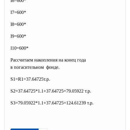
I6=600*
I7=600*
I8=600*
I9=600*
I10=600*
Рассчитаем накопления на конец года
в погасительном фонде.
S1=R1=37.64725т.р.
S2=37.64725*1.1+37.64725=79.
05922 т.р.
S3=79.05922*1.1+37.64725=124.
61239 т.р.