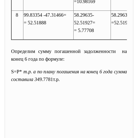
=10.98169
8
99.83354 -47.31466=
58.29635-
58.29635-52
= 52.51888
52.51927=
=52.51927-0
= 5.77708
Определим сумму погашенной задолженности на
конец 6 года по формуле:
S=P*
т.р. а по плану погашения на конец 6 года сумма
составила 349.
7781т.р.