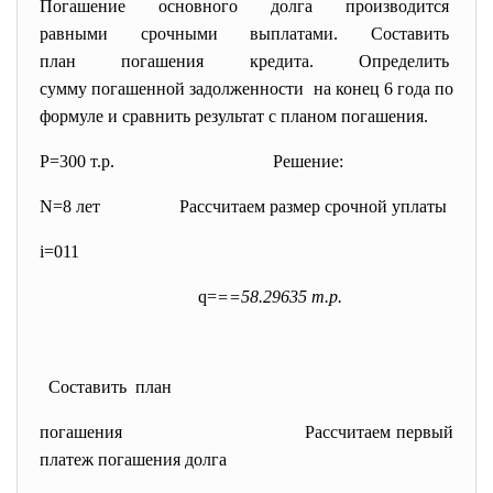
Погашение основного долга
производится
равными срочными выплатами.
Составить
план погашения кредита.
Определить
сумму погашенной
задолженности на конец 6 года по
формуле и сравнить результат с планом погашения.
P=300 т.р.
Решение:
N=8 лет Рассчитаем размер срочной уплаты
i=011
q=
==58.29635 т.р.
Составить план
погашения
Рассчитаем первый
платеж погашения долга