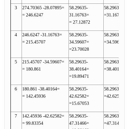
3
274.70365 -28.07895=
58.29635-
58.29635-24
= 246.6247
31.16763=
=31.16763
= 27.12872
4
246.6247 -31.16763=
58.29635-
58.29635-21
= 215.45707
34.59607=
=34.59607
=23.70028
5
215.45707 -34.59607=
58.29635-
58.29635-18
= 180.861
38.40164=
=38.40164
=19.89471
6
180.861 -38.40164=
58.29635-
58.29635-14
= 142.45936
42.62582=
=42.62582
=15.67053
7
142.45936 -42.62582=
58.29635-
58.29635-99
= 99.83354
47.31466=
=47.31466