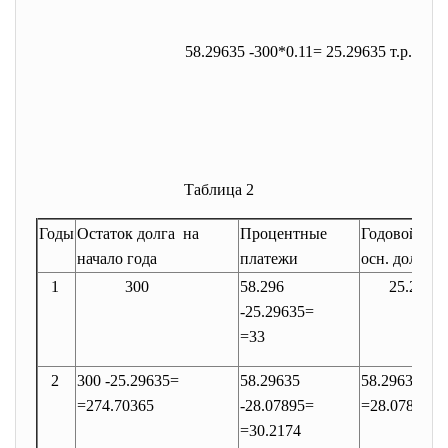
58.29635 -300*0.11= 25.29635 т.р.
Таблица 2
Годы
Остаток долга на
Процентные
Годовой рас
начало года
платежи
осн. долга
1
300
58.296
25.2963
-25.29635=
=33
2
300 -25.29635=
58.29635
58.29635-27
=274.70365
-28.07895=
=28.07895
=30.2174