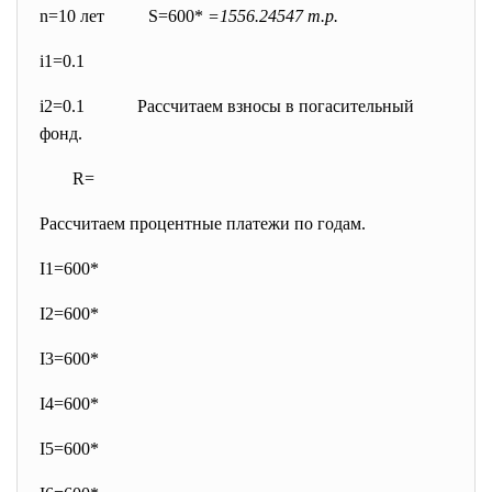
n=10 лет S=600*
=1556.24547 т.р.
i1=0.1
i2=0.1 Рассчитаем взносы в погасительный
фонд.
R=
Рассчитаем процентные платежи по годам.
I1=600*
I2=600*
I3=600*
I4=600*
I5=600*