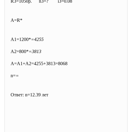
R3=1050р. n3=? i3=0.08
A=R*
A1=1200*
=4255
A2=800*
=3813
A=A1+A2=4255+3813=8068
n=
=
Ответ: n=12.39 лет