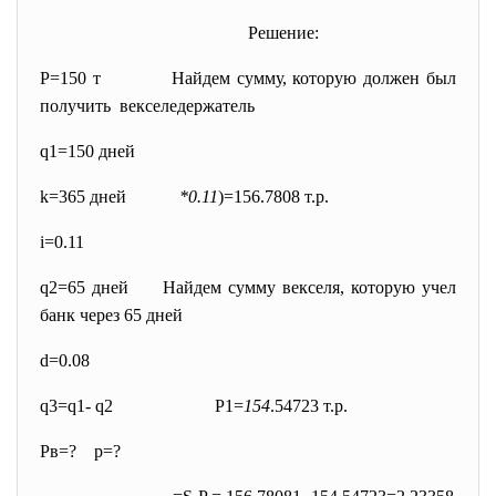
Решение:
P=150 т Найдем сумму, которую должен был
получить векселедержатель
q1=150 дней
k=365 дней
*0.11
)=156.7808 т.р.
i=0.11
q2=65 дней Найдем сумму векселя, которую учел
банк через 65 дней
d=0.08
q3=q1- q2 P1=
154
.54723 т.р.
Pв=? p=?