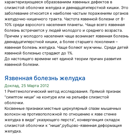
характеризующееся образованием язвенных дефектов в
слизистой оболочке желудка и двенадцатиперстной кишки. Это
заболевание относится к наиболее частым поражениям органов
желудочно-кишечного тракта. Частота язвенной болезни от 8-
10% среди взрослого населения планеты. Чаще всего язвенная
болезнь встречается у людей молодого и среднего возраста.
Причем у молодого населения чаще возникает язвенная болезнь
двенадцатиперстной кишки, а более старшего поколения –
язвенная болезнь желудка. Чаще болеют мужчины. Среди детей
язвенной болезнью страдают до 1%.
До настоящего времени нет единой теории причин развития
язвенной болезни.
Язвенная болезнь желудка
Доклад, 25 Марта 2012
1 Рентгенологический метод исследования. Прямой признак
“симптом ниши” на контуре или на рельефе слизистой
оболочки.
Косвенные признаки:местные циркулярный спазм мышечных
волокон на противоположной по отношению к язве стенке
желудка в виде” указующего перста”, конвергенция складок
слизистой оболочки к “нише”,рубцово-язвенная деформация
желудка.