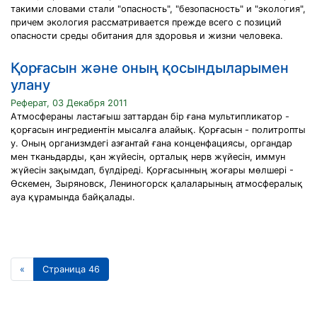
такими словами стали "опасность", "безопасность" и "экология",
причем экология рассматривается прежде всего с позиций
опасности среды обитания для здоровья и жизни человека.
Қорғасын және оның қосындыларымен
улану
Реферат, 03 Декабря 2011
Атмосфераны ластағыш заттардан бір ғана мультипликатор -
қорғасын ингредиентін мысалға алайық. Қорғасын - политропты
у. Оның организмдегі азғантай ғана конценфациясы, органдар
мен тканьдарды, қан жүйесін, орталық нерв жүйесін, иммун
жүйесін зақымдап, бүлдіреді. Қорғасынның жоғары мөлшері -
Өскемен, Зыряновск, Лениногорск қалаларының атмосфералық
ауа құрамында байқалады.
«
Страница 46