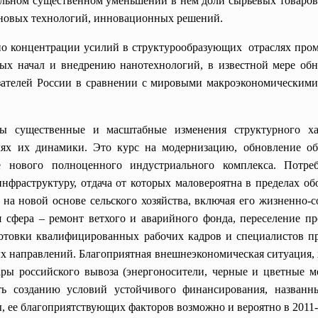
льном существенном уменьшении в нем доли сырьевых товаров
 новых технологий, инновационных решений.
по концентрации усилий в структурообразующих отраслях про
ых начал и внедрению нанотехнологий, в известной мере обн
азателей России в сравнении с мировыми макроэкономическим
ы существенные и масштабные изменения структурного хар
телях их динамики. Это курс на модернизацию, обновление 
е нового полноценного индустриального комплекса. Потр
инфраструктуру, отдача от которых маловероятна в пределах о
 на новой основе сельского хозяйства, включая его жизненно
 сфера – ремонт ветхого и аварийного фонда, переселение п
отовки квалифицированных рабочих кадров и специалистов пр
их направлений. Благоприятная внешнеэкономическая ситуаци
ы российского вывоза (энергоносители, черные и цветные ме
ть созданию условий устойчивого финансирования, назван
 ее благоприятствующих факторов возможно и вероятно в 2011-