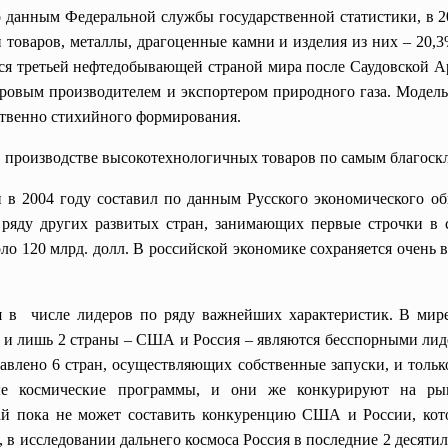
по данным Федеральной службы государственной статистики, в 
 товаров, металлы, драгоценные камни и изделия из них – 20,
ется третьей нефтедобывающей страной мира после Саудовской
ровым производителем и экспортером природного газа. Модель
ственно стихийного формирования.
производстве высокотехнологичных товаров по самым благоскл
в 2004 году составил по данным Русского экономического общ
ряду других развитых стран, занимающих первые строчки в 
оло 120 млрд. долл. В российской экономике сохраняется очень
я в числе лидеров по ряду важнейших характеристик. В мире
 и лишь 2 страны – США и Россия – являются бесспорными лидер
тавлено 6 стран, осуществляющих собственные запуски, и толь
ые космические программы, и они же конкурируют на рынк
ай пока не может составить конкуренцию США и России, кот
 в исследовании дальнего космоса Россия в последние 2 десят