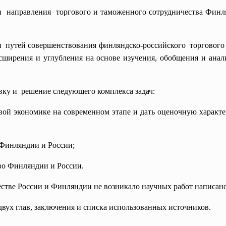
и направления торгового и таможенного сотрудничества Финля
ии путей совершенствования
финляндско-российского торгового
ширения и углубления на основе изучения, обобщения и анали
вку и решение следующего комплекса задач:
вой экономике на современном этапе и дать оценочную характе
 Финляндии и России;
во Финляндии и России.
стве России и Финляндии не возникало научных работ написано
 двух глав, заключения и списка использованных источников.