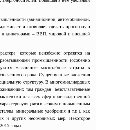
, энергоносителей, повышая в нем удельный
мышленности (авиационной, автомобильной,
адеживает и позволяет сделать прогнозную
и индикаторами – ВВП, мировой и внешней
актера, которые неизбежно отразятся на
обрабатывающей промышленности (особенно
ебуются массивные масштабные затраты в
бозначенного срока. Существенные вложения
-социальную структуру. В многомиллиардных
роживающих там граждан. Безотлагательные
актически для всех сфер производственной
я, характеризующаяся высоким и повышенным
таллы, минеральные удобрения и т.п.), как
ных и других необходимых мер. Некоторое
2015 годах.