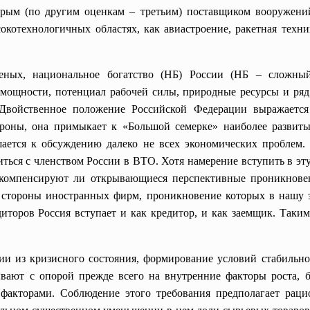
торым (по другим оценкам – третьим) поставщиком вооружени
окотехнологичных областях, как авиастроение, ракетная техни
ных, национальное богатство (НБ) России (НБ – сложны
мощности, потенциал рабочей силы, природные ресурсы и ряд
 Двойственное положение Российской Федерации выражается
оны, она примыкает к «Большой семерке» наиболее развитых
ается к обсуждению далеко не всех экономических проблем.
ться с членством России в ВТО. Хотя намерение вступить в эт
 компенсируют ли открывающиеся перспективные проникнов
 стороны иностранных фирм, проникновение которых в нашу э
торов Россия вступает и как кредитор, и как заемщик. Таким
ии из кризисного состояния, формирование условий стабильн
ывают с опорой прежде всего на внутренние факторы роста,
факторами. Соблюдение этого требования предполагает раци