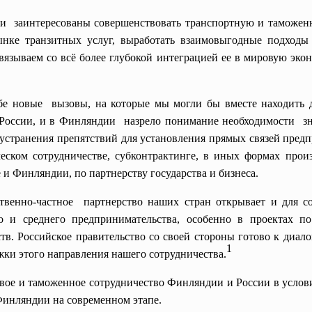
и заинтересованы совершенствовать транспортную и таможен
нке транзитных услуг, выработать взаимовыгодные подходы 
язываем со всё более глубокой интеграцией ее в мировую эко
бе новые вызовы, на которые мы могли бы вместе находить 
в России, и в Финляндии назрело понимание
необходимости зн
устранения препятствий для установления прямых связей предп
еском сотрудничестве, субконтрактинге, в иных формах прои
 и Финляндии, по партнерству государства и бизнеса.
ственно-частное партнерство наших стран открывает и для 
о и среднего предпринимательства, особенно в проектах 
в. Российское правительство со своей стороны готово к диал
1
ки этого направления нашего сотрудничества.
вое и таможенное сотрудничество Финляндии и России в услов
Финляндии на современном этапе.