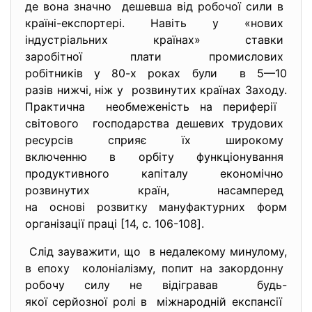
де вона значно дешевша від робочої сили в
країні-експортері. Навіть у «нових
індустріальних країнах»
ставки
заробітної плати промислових
робітників у 80-х роках були в 5—10
разів нижчі, ніж у розвинутих країнах Заходу.
Практична необмеженість на периферії
світового господарства дешевих трудових
ресурсів сприяє їх широкому
включенню в орбіту
функціонування
продуктивного капіталу
економічно
розвинутих країн, насамперед
на основі розвитку
мануфактурних форм
організації праці [14, c. 106-108].
Слід зауважити, що в недалекому минулому,
в епоху колоніалізму, попит на закордонну
робочу силу не відігравав будь-
якої серйозної ролі в міжнародній експансії