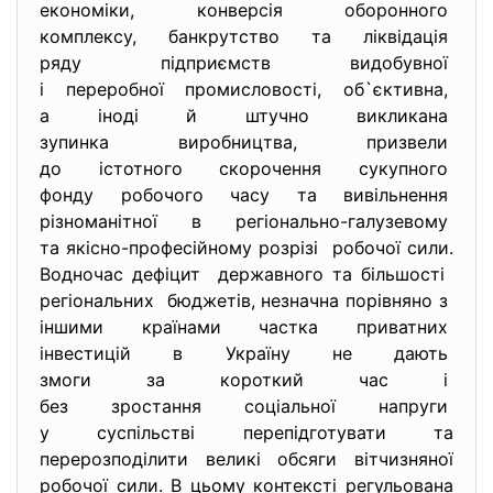
економіки, конверсія
оборонного
комплексу, банкрутство та
ліквідація
ряду підприємств видобувної
і переробної промисловості,
об`єктивна,
а іноді й штучно викликана
зупинка виробництва, призвели
до істотного скорочення
сукупного
фонду робочого часу та
вивільнення
різноманітної в регіонально-
галузевому
та якісно-професійному
розрізі робочої сили.
Водночас дефіцит державного та більшості
регіональних бюджетів, незначна порівняно з
іншими країнами частка
приватних
інвестицій в Україну не дають
змоги за короткий час і
без зростання соціальної
напруги
у суспільстві перепідготувати та
перерозподілити великі обсяги вітчизняної
робочої сили. В цьому контексті регульована