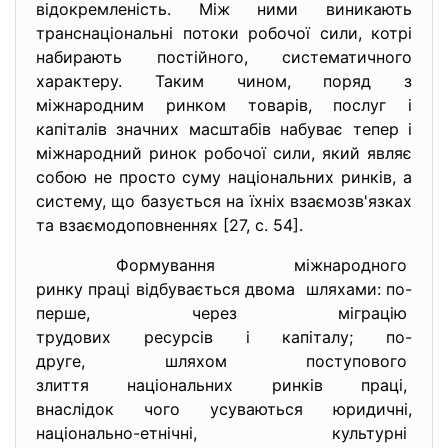
відокремленість. Між ними виникають
транснаціональні потоки робочої сили, котрі
набирають постійного, систематичного
характеру. Таким чином, поряд з
міжнародним ринком товарів, послуг і
капіталів значних масштабів набуває тепер і
міжнародний ринок робочої сили, який являє
собою не просто суму національних ринків, а
систему, що базується на їхніх взаємозв'язках
та взаємодоповненнях [27, с. 54].
Формування міжнародного
ринку праці відбувається
двома шляхами: по-
перше, через
міграцію
трудових ресурсів і капіталу; по-
друге, шляхом поступового
злиття національних ринків
праці,
внаслідок чого усуваються
юридичні,
національно-етнічні,
культурні