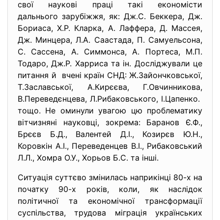
свої наукові праці такі економісти
дальнього зарубіжжя, як: Дж.С. Беккера, Дж.
Бориаса, Х.Р. Кларка, А. Лаффера, Д. Массея,
Дж. Минцера, Л.А. Саастада, П. Самуельсона,
С. Сассена, А. Симмонса, А. Портеса, М.П.
Тодаро, Дж.Р. Харриса та ін. Досліджували це
питання й вчені країн СНД: Ж.Зайончковської,
Т.Заславської, А.Кирєєва, Г.Овчинникова,
В.Переведєнцева, Л.Рибаковського, І.Цапенко.
тощо. Не оминули увагою цю проблематику
вітчизняні науковці, зокрема: Баранов Є.Ф.,
Брєєв Б.Д., Валентей Д.І., Козирєв Ю.Н.,
Коровкін А.І., Переведенцев В.І., Рибаковський
Л.Л., Хомра О.У., Хорьов Б.С. та інші.
Ситуація суттєво змінилась наприкінці 80-х на
початку 90-х років, коли, як наслідок
політичної та економічної трансформації
суспільства, трудова міграція українських