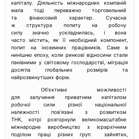
капіталу. Діяльність міжнародних
компаній
мала тоді переважно
торговельний
та фінансовий характер. Сучасна
ж структура попиту на робочу
силу значно ускладнилась, і вона
часто містить, як її необхідний компонент,
попит на іноземних працівників. Саме в
нинішню епоху, коли ринкові відносини стали
панівними у світовому господарстві, міграція
досягла глобальних розмірів та
найрозвинутіших форм.
Об'єктивні можливості
для залучення приватним
капіталом
робочої сили різної
національної
належності пов'язані з
розвитком
ТНК, котрі розгорнули
великомасштабне
міжнародне виробництво з
ієрархічним
поділом праці різних груп зайнятих,