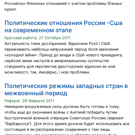
Российско-Японских отношений с учетом проблемы Южных
курил.
Политические отношения России -Сша
на современном этапе
Курсовая работа, 27 Октября 2011
Актуальність теми дослідження. Відносини Росії і США
переживають найбільш напружений період після закінчення
«холодної війни». Прихід до влади в США нового президента,
серйозні зміни настроїв в американському суспільстві
створюють для перспектив двосторонніх відносин як нові
можливості, так, ймовірно, і нові проблеми.
Политические режимы западных стран в
межвоенный период
Реферат, 28 Февраля 2011
Немецкие вооруженные силы должны быть готовы к тому,
чтобы еще до окончания войны с Англией победить путем
быстротечной военной операции Советскую Россию (вариант
"Барбаросса"). Для этого армия должна будет использовать все
состоящие в ее распоряжении соединения с тем лишь