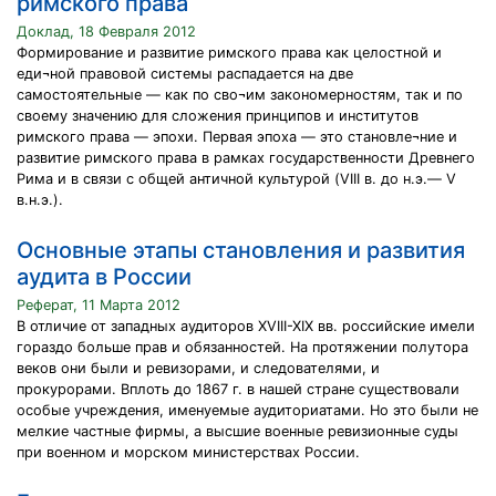
римского права
Доклад, 18 Февраля 2012
Формирование и развитие римского права как целостной и
еди¬ной правовой системы распадается на две
самостоятельные — как по сво¬им закономерностям, так и по
своему значению для сложения принципов и институтов
римского права — эпохи. Первая эпоха — это становле¬ние и
развитие римского права в рамках государственности Древнего
Рима и в связи с общей античной культурой (VIII в. до н.э.— V
в.н.э.).
Основные этапы становления и развития
аудита в России
Реферат, 11 Марта 2012
В отличие от западных аудиторов XVIII-XIX вв. российские имели
гораздо больше прав и обязанностей. На протяжении полутора
веков они были и ревизорами, и следователями, и
прокурорами. Вплоть до 1867 г. в нашей стране существовали
особые учреждения, именуемые аудиториатами. Но это были не
мелкие частные фирмы, а высшие военные ревизионные суды
при военном и морском министерствах России.