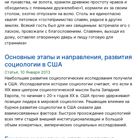
ни лукавства, ни золота, хранили древнюю простоту нравов и
обходились с пленными дружелюбно»1, кормили их за своим
столом, охотно отпускали на волю. Столь же единогласно
хвалят летописи «гостеприимство славян, редкое в других
землях. Всякий гость был для них священным: встречали его с
ласкою, провожали с благословением. Славянин, выходя из
дому, оставлял отворенную дверь и пищу готовую для
странника»
Основные этапы и направления, развития
социологии в США
Статья, 10 Января 2013
Наибольшее развитие социологические исследования получили
в США. Исследователи истории социологии считают, что если в
XIX веке центром социологической мысли была Западная
Европа, то начиная с 20-х годов XX в. США прочно удерживают
позиции лидера в мировой социологии. Решающее влияние на
бурное развитие социологии в США оказали два
взаимосвязанных фактора: быстрое прохождение социологией
всех пяти стадий внешней институционализации и большой
объем конкретных, эмпирических социальных исследований.