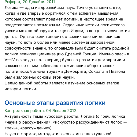
Реферат, 20 Декабря 2011
Логика — одна из древнейших наук. Точно установить, кто,
когда и где впервые обратился к тем аспектам мышления,
которые составляют предмет логики, в настоящее время не
представляется возможным. Отдельные истоки логического
учения можно обнаружить еще в Индии, в конце II тысячелетия
до н. э. Однако если говорить о возникновении логики как
науки, то есть о более или менее систематизированной
совокупности знаний, то справедливым будет считать родиной
логики великую цивилизацию Древней Греции. Именно здесь в
V—IV веках до н. э. в период бурного развития демократии и
связанного с ним небывалого оживления общественно-
политической жизни трудами Демокрита, Сократа и Платона
были заложены основы этой науки.
Целью данной работы является изучение основных этапов
истории логики.
Основные этапы развития логики
Контрольная работа, 04 Января 2012
Актуальность темы курсовой работы. Логика (с греч. логика
«наука о рассуждении», «искусство рассуждения» от логос --
«речь», «рассуждение»).
Наука о формах, методах и законах интеллектуальной