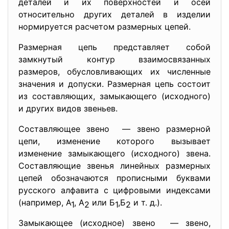
деталей и их поверхностей и осей
относительно других деталей в изделии
нормируется расчетом размерных цепей.
Размерная цепь представляет собой
замкнутый контур взаимосвязанных
размеров, обусловливающих их численные
значения и допуски. Размерная цепь состоит
из составляющих, замыкающего (исходного)
и других видов звеньев.
Составляющее звено — звено размерной
цепи, изменение которого вызывает
изменение замыкающего (исходного) звена.
Составляющие звенья линейных размерных
цепей обозначаются прописными буквами
русского алфавита с цифровыми индексами
(например, А
, А
или Б
,Б
и т. д.).
1
2
1
2
Замыкающее (исходное) звено — звено,