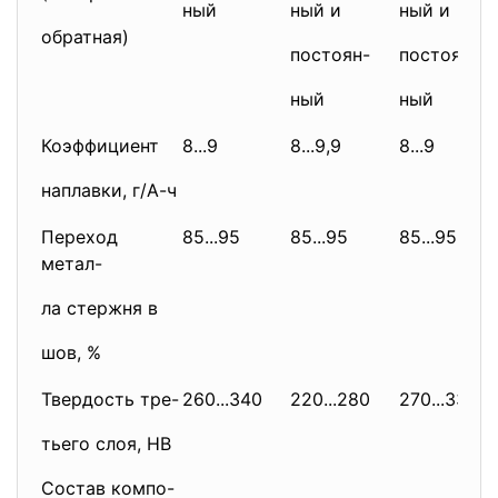
ный
ный и
ный и
обратная)
постоян-
постоян-
ный
ный
Коэффициент
8...9
8...9,9
8...9
наплавки, г/А-ч
Переход
85...95
85...95
85...95
метал-
ла стержня в
шов, %
Твердость тре-
260...340
220...280
270...330
тьего слоя, НВ
Состав компо-