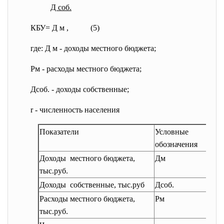
Д соб.
КБУ= Д м , (5)
где: Д м - доходы местного бюджета;
Рм - расходы местного бюджета;
Дсоб. - доходы собственные;
r - численность населения
Показатели
Условные
2
обозначения
Доходы местного бюджета,
Дм
2
тыс.руб.
Доходы собственные, тыс.руб
Дсоб.
1
Расходы местного бюджета,
Рм
2
тыс.руб.