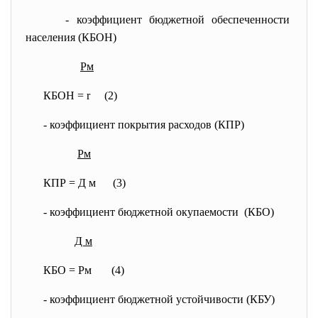
- коэффициент бюджетной
обеспеченности
населения (КБОН)
Рм
КБОН = r (2)
- коэффициент покрытия расходов (КПР)
Рм
КПР = Д м (3)
- коэффициент бюджетной
окупаемости (КБО)
Д м
КБО = Рм (4)
- коэффициент бюджетной
устойчивости (КБУ)