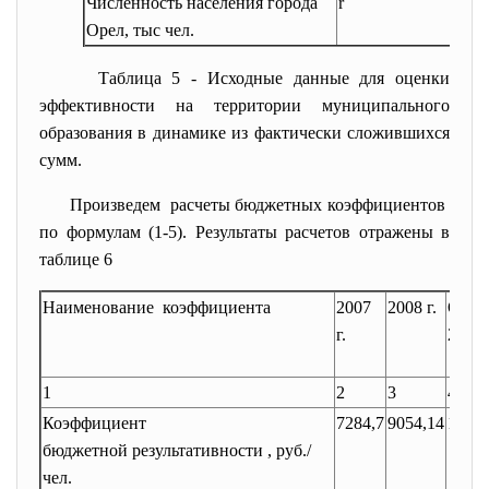
Численность населения города
r
3
Орел, тыс чел.
Таблица 5 - Исходные данные для оценки
эффективности на территории муниципального
образования в динамике из фактически сложившихся
сумм.
Произведем расчеты бюджетных
коэффициентов
по формулам (1-5). Результаты расчетов отражены в
таблице 6
Наименование коэффициента
2007
2008 г.
Отно
г.
2008г
1
2
3
4
Коэффициент
7284,7
9054,14
1,24
бюджетной результативности , руб./
чел.