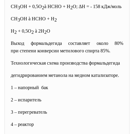
СН
ОН + 0,5О
à
НСНО + Н
О; ΔН = - 158 кДж/моль
3
2
2
СН
ОН
à
НСНО + Н
3
2
Н
+ 0,5О
à
2Н
О
2
2
2
Выход формальдегида составляет около 80%
при степени конверсии
метилового спирта 85%.
Технологическая схема производства формальдегида
дегидрированием метанола на медном катализаторе.
1 – напорный бак
2 – испаритель
3 – перегреватель
4 – реактор