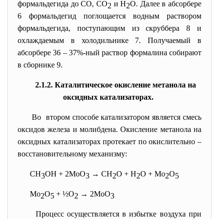
формальдегида до СО, СО
и Н
О. Далее в абсорбере
2
2
6 формальдегид поглощается водным раствором
формальдегида, поступающим из скруббера 8 и
охлаждаемым в холодильнике 7. Получаемый в
абсорбере 36 – 37%-ный раствор формалина собирают
в сборнике 9.
2.1.2. Каталитическое окисление метанола на
оксидных катализаторах.
Во втором способе катализатором является смесь
оксидов железа и молибдена. Окисление метанола на
оксидных катализаторах протекает по окислительно –
восстановительному механизму:
СН
ОН + 2МоО
→ СН
О + Н
О + Мо
О
3
3
2
2
2
5
Мо
О
+ ½О
→ 2МоО
2
5
2
3
Процесс осуществляется в избытке воздуха при