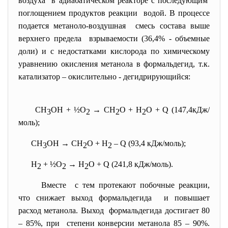
воздуха в адиабатическом реакторе с последующим
поглощением продуктов реакции водой. В процессе
подается метаноло-воздушная смесь состава выше
верхнего предела взрываемости (36,4% - объемные
доли) и с недостатками кислорода по химическому
уравнению окисления метанола в формальдегид, т.к.
катализатор – окислительно - дегидрирующийся:
СН
ОН + ½О
→ СН
О + Н
О + Q (147,4кДж/
3
2
2
2
моль);
СН
ОН → СН
О + Н
– Q (93,4 кДж/моль);
3
2
2
Н
+ ½О
→ Н
О + Q (241,8 кДж/моль).
2
2
2
Вместе с тем протекают побочные реакции,
что снижает выход
формальдегида и повышает
расход метанола. Выход формальдегида достигает 80
– 85%, при степени конверсии метанола 85 – 90%.