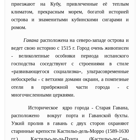
приезжают на Кубу, привлеченные её теплым
климатом, прекрасным морем, богатой историей
острова и знаменитыми кубинскими сигарами и
ромом.
Гавана
расположена на северо-западе острова и
ведет свою историю с 1515 г. Город очень живописен
- великолепные особняки периода испанского
господства соседствуют с строениями в стиле
«развивающегося социализма», ультрасовременные
небоскребы - с ветхими домами окраин, а помпезные
отели в прибрежной части города - с
многочисленными церквями.
Историческое ядро города - Старая Гавана,
расположено вокруг порта и Гаванской бухты.
Узкий пролив в гавань с двух сторон охраняют
старинные крепости Кастильо-дель-Морро (1589-1630
гг.), Кастильо-де-ла-Пунта (Кастильо-де-Сан-