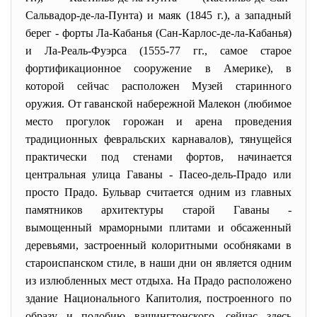
Сальвадор-де-
ла-Пунта) и маяк (1845 г.), а западный
берег - форты Ла-Кабанья (Сан-Карлос-де-ла-Кабанья)
и Ла-Реаль-Фуэрса (1555-77 гг., самое старое
фортификационное сооружение в Америке), в
которой сейчас расположен Музей старинного
оружия. От гаванской набережной Малекон (любимое
место прогулок горожан и арена проведения
традиционных февральских карнавалов), тянущейся
практически под стенами фортов, начинается
центральная улица Гаваны - Пасео-дель-Прадо или
просто Прадо. Бульвар считается одним из главных
памятников архитектуры старой Гаваны -
вымощенный мраморными плитами и обсаженный
деревьями, застроенный колоритными особняками в
староиспанском стиле, в наши дни он является одним
из излюбленных мест отдыха. На Прадо расположено
здание Национального Капитолия, построенного по
образу и подобию вашингтонского, сейчас здесь