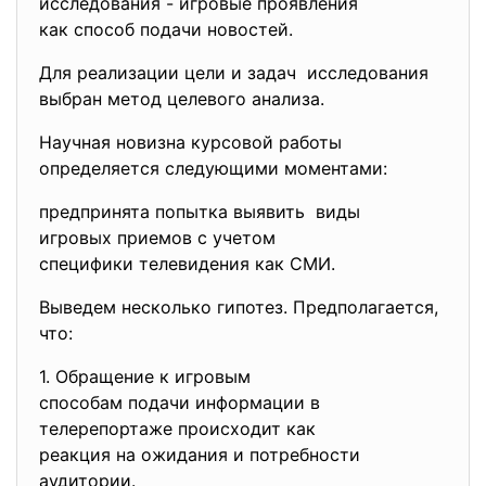
исследования - игровые проявления
как способ подачи новостей.
Для реализации цели и задач исследования
выбран метод целевого анализа.
Научная новизна курсовой работы
определяется следующими моментами:
предпринята попытка выявить виды
игровых приемов с учетом
специфики телевидения как СМИ.
Выведем несколько гипотез. Предполагается,
что:
1. Обращение к игровым
способам подачи информации в
телерепортаже происходит как
реакция на ожидания и
потребности
аудитории.