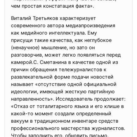
чем простая констатация факта»
.
Виталий Третьяков характеризует
современного автора медиапроизведения
как медийного интеллектуала. Ему
присущи такие качества, как неглубокое
(ненаучное) мышление, но зато он
разговорчив, может легко появляться перед
камерой.С. Сметанина в качестве одной из
причин обращения тележурналистов к
развлекательной форме подачи новостей
называет «отсутствие одной официальной
идеологии, имеющей жесткую партийную
направленность». Исследователь продолжает:
«Отказ от тоталитарного языка и его клише в
какой-то момент создали определенный
вакуум в традиционном инвентаре средств
профессионального мастерства журналистов.
Чтобы заполнить его, обновить письмо,