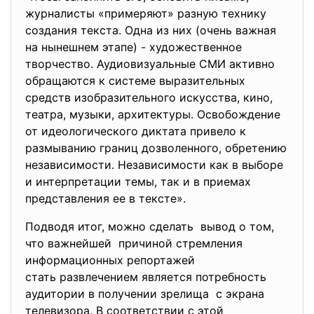
журналисты «примеряют» разную технику
создания текста. Одна из них (очень важная
на нынешнем этапе) - художественное
творчество. Аудиовизуальные СМИ активно
обращаются к системе выразительных
средств изобразительного искусства, кино,
театра, музыки, архитектуры. Освобождение
от идеологического диктата привело к
размыванию границ дозволенного, обретению
независимости. Независимости как в выборе
и интерпретации темы, так и в приемах
представления ее в тексте».
Подводя итог, можно сделать вывод о том,
что важнейшей причиной стремления
информационных репортажей
стать развлечением является потребность
аудитории в получении зрелища с экрана
телевизора. В соответствии с этой