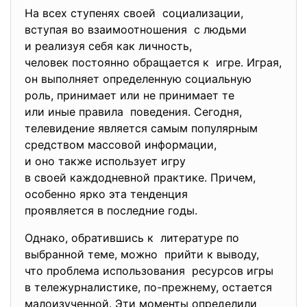
На всех ступенях своей социализации,
вступая во взаимоотношения с людьми
и реализуя себя как личность,
человек постоянно обращается к игре. Играя,
он выполняет определенную социальную
роль, принимает или не принимает те
или иные правила поведения. Сегодня,
телевидение является самым популярным
средством массовой информации,
и оно также использует игру
в своей каждодневной практике. Причем,
особенно ярко эта тенденция
проявляется в последние годы.
Однако, обратившись к литературе по
выбранной теме, можно прийти к выводу,
что проблема использования ресурсов игры
в тележурналистике, по-прежнему, остается
малоизученной. Эти моменты определили