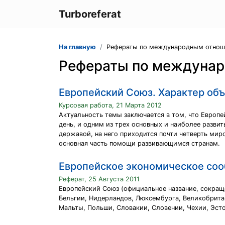
Turboreferat
На главную
Рефераты по международным отно
Рефераты по междуна
Европейский Союз. Характер об
Курсовая работа, 21 Марта 2012
Актуальность темы заключается в том, что Европ
день, и одним из трех основных и наиболее разв
державой, на него приходится почти четверть ми
основная часть помощи развивающимся странам.
Европейское экономическое соо
Реферат, 25 Августа 2011
Европейский Союз (официальное название, сокраще
Бельгии, Нидерландов, Люксембурга, Великобритан
Мальты, Польши, Словакии, Словении, Чехии, Эст