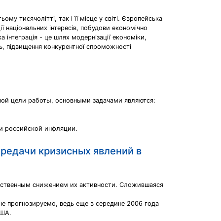
му тисячолітті, так і її місце у світі. Європейська
ї національних інтересів, побудови економічно
 інтеграція - це шлях модернізації економіки,
сць, підвищення конкурентної спроможності
ной цели работы, основными задачами являются:
и российской инфляции.
ередачи кризисных явлений в
ественным снижением их активности. Сложившаяся
не прогнозируемо, ведь еще в середине 2006 года
США.