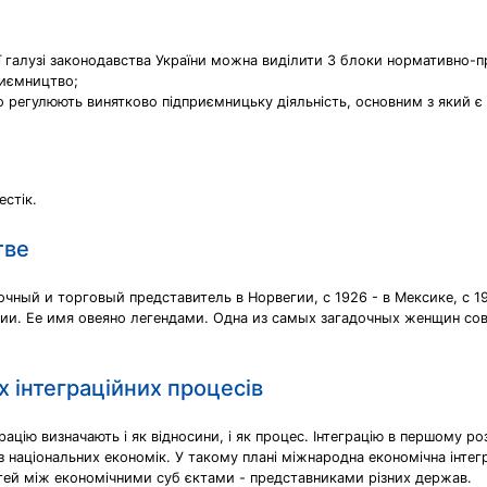
ї галузі законодавства України можна виділити 3 блоки нормативно-пр
риємництво;
о регулюють винятково підприємницьку діяльність, основним з який є
стік.
тве
чный и торговый представитель в Норвегии, с 1926 - в Мексике, с 1
ции. Ее имя овеяно легендами. Одна из самых загадочных женщин со
х інтеграційних процесів
ацію визначають і як відносини, і як процес. Інтеграцію в першому ро
з національних економік. У такому плані міжнародна економічна інте
остей між економічними суб єктами - представниками різних держав.