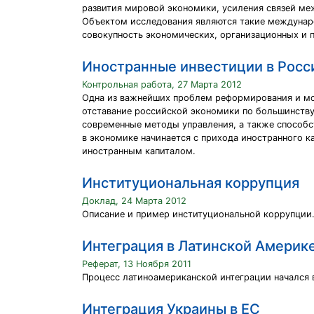
развития мировой экономики, усиления связей ме
Объектом исследования являются такие междунаро
совокупность экономических, организационных и 
Иностранные инвестиции в Росс
Контрольная работа, 27 Марта 2012
Одна из важнейших проблем реформирования и мод
отставание российской экономики по большинству
современные методы управления, а также способс
в экономике начинается с прихода иностранного к
иностранным капиталом.
Институциональная коррупция
Доклад, 24 Марта 2012
Описание и пример институциональной коррупции
Интеграция в Латинской Америк
Реферат, 13 Ноября 2011
Процесс латиноамериканской интеграции начался в
Интеграция Украины в ЕС