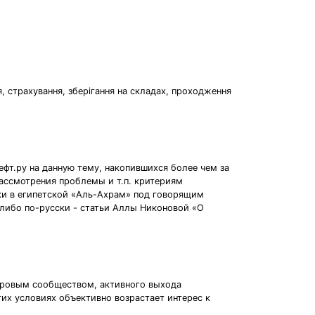
, страхування, зберігання на складах, проходження
ефт.ру на данную тему, накопившихся более чем за
 рассмотрения проблемы и т.п. критериям
ки в египетской «Аль-Ахрам» под говорящим
-либо по-русски - статьи Аллы Никоновой «О
ировым сообществом, активного выхода
их условиях объективно возрастает интерес к