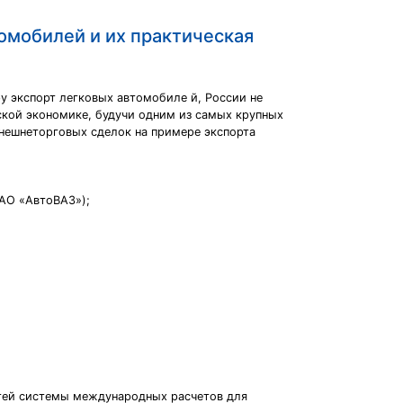
томобилей и их практическая
у экспорт легковых автомобиле й, России не
ской экономике, будучи одним из самых крупных
внешнеторговых сделок на примере экспорта
ОАО «АвтоВАЗ»);
тей системы международных расчетов для