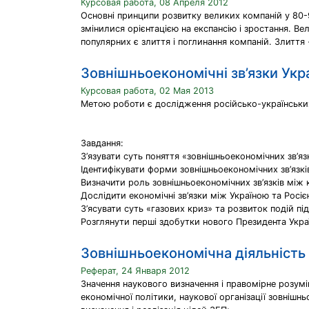
Курсовая работа, 08 Апреля 2012
Основні принципи розвитку великих компаній у 80-90 
змінилися орієнтацією на експансію і зростання. В
популярних є злиття і поглинання компаній. Злиття 
Зовнішньоекономічні зв’язки Укра
Курсовая работа, 02 Мая 2013
Метою роботи є дослідження російсько-українських з
Завдання:
З’язувати суть поняття «зовнішньоекономічних зв’язк
Ідентифікувати форми зовнішньоекономічних зв’язкі
Визначити роль зовнішньоекономічних зв’язків між 
Дослідити економічні зв’язки між Україною та Росіє
З’ясувати суть «газових криз» та розвиток подій пі
Розглянути перші здобутки нового Президента Украї
Зовнішньоекономічна діяльність
Реферат, 24 Января 2012
Значення наукового визначення і правомірне розумі
економічної політики, наукової організації зовнішн