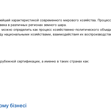
жнейшей характеристикой современного мирового хозяйства. Проце
века в различных регионах земного шара.
ожно определить как процесс хозяйственно-политического объедин
ду национальными хозяйствами, взаимодействия их воспроизводстве
рубежной сертификации, а именно в таких странах как:
ому бізнесі