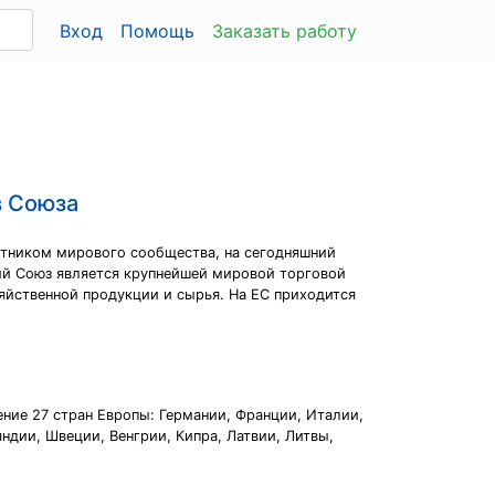
Вход
Помощь
Заказать работу
в Союза
стником мирового сообщества, на сегодняшний
кий Союз является крупнейшей мировой торговой
яйственной продукции и сырья. На ЕС приходится
ние 27 стран Европы: Германии, Франции, Италии,
ндии, Швеции, Венгрии, Кипра, Латвии, Литвы,