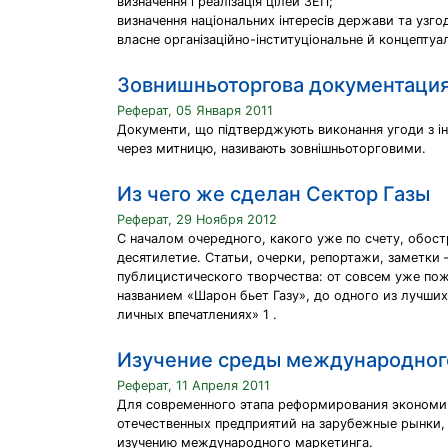
визначення і реалізація цілей ЗЕП;
визначення національних інтересів держави та узго
власне організаційно-інституціональне й концептуа
Зовнишньоторгова документаци
Реферат, 05 Января 2011
Документи, що підтверджують виконання угоди з ін
через митницю, називають зовнішньоторговими.
Из чего же сделан Сектор Газы
Реферат, 29 Ноября 2012
С началом очередного, какого уже по счету, обос
десятилетие. Статьи, очерки, репортажи, заметки 
публицистического творчества: от совсем уже по
названием «Шарон бьет Газу», до одного из лучши
личных впечатлениях» 1 .
Изучение среды международног
Реферат, 11 Апреля 2011
Для современного этапа реформирования экономи
отечественных предприятий на зарубежные рынки,
изучению международного маркетинга.