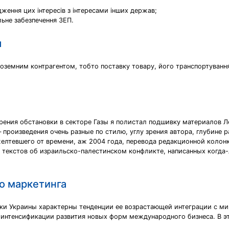
дження цих інтересів з інтересами інших держав;
льне забезпечення ЗЕП.
я
оземним контрагентом, тобто поставку товару, його транспортування
трения обстановки в секторе Газы я полистал подшивку материалов Л
– произведения очень разные по стилю, углу зрения автора, глубине
желтевшего от времени, аж 2004 года, перевода редакционной колон
х текстов об израильско-палестинском конфликте, написанных когда
о маркетинга
ки Украины характерны тенденции ее возрастающей интеграции с м
 интенсификации развития новых форм международного бизнеса. В эт