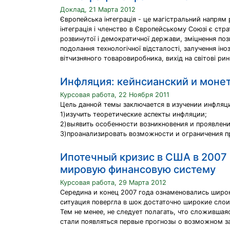
Доклад, 21 Марта 2012
Європейська інтеграція - це магістральний напрям ро
інтеграція і членство в Європейському Союзі є стр
розвинутої і демократичної держави, зміцнення пози
подолання технологічної відсталості, залучення іно
вітчизняного товаровиробника, вихід на світові ри
Инфляция: кейнсианский и моне
Курсовая работа, 22 Ноября 2011
Цель данной темы заключается в изучении инфляци
1)изучить теоретические аспекты инфляции;
2)выявить особенности возникновения и проявлен
3)проанализировать возможности и ограничения п
Ипотечный кризис в США в 2007 
мировую финансовую систему
Курсовая работа, 29 Марта 2012
Середина и конец 2007 года ознаменовались шир
ситуация повергла в шок достаточно широкие слои
Тем не менее, не следует полагать, что сложившая
стали появляться первые прогнозы о возможном за