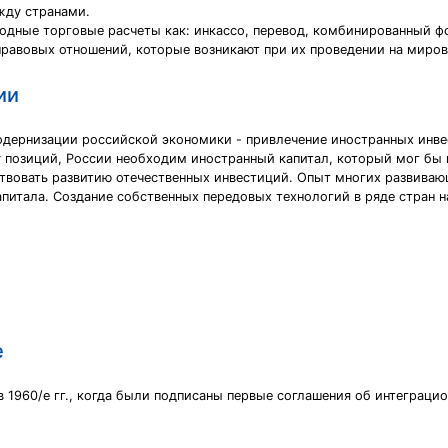
жду странами.
дные торговые расчеты как: инкассо, перевод, комбинированный ф
правовых отношений, которые возникают при их проведении на миро
ии
ернизации российской экономики - привлечение иностранных инвес
 позиций, России необходим иностранный капитал, который мог бы 
твовать развитию отечественных инвестиций. Опыт многих развиваю
апитала. Создание собственных передовых технологий в ряде стран н
.
е
 1960/е гг., когда были подписаны первые соглашения об интеграци