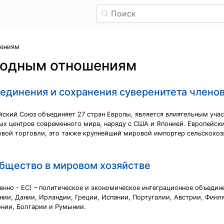
шениям
родным отношениям
ъединения и сохранения суверенитета члено
ейский Союз объединяет 27 стран Европы, является влиятельным уча
итых центров современного мира, наряду с США и Японией. Европейс
ровой торговли, это также крупнейший мировой импортер сельскохоз
бщество в мировом хозяйстве
нно - ЕС) – политическое и экономическое интеграционное объедине
ии, Дании, Ирландии, Греции, Испании, Португалии, Австрии, Финля
онии, Болгарии и Румынии.