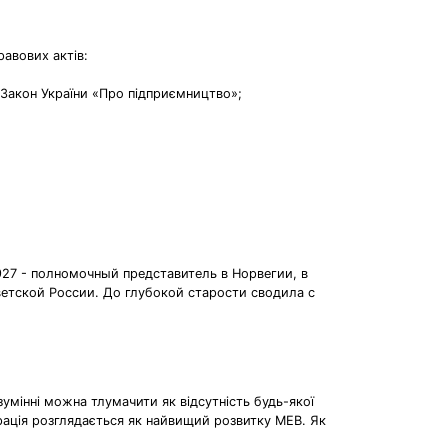
авових актів:
 Закон України «Про підприємництво»;
927 - полномочный представитель в Норвегии, в
ветской России. До глубокой старости сводила с
зумінні можна тлумачити як відсутність будь-якої
грація розглядається як найвищий розвитку МЕВ. Як