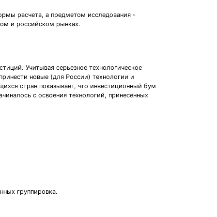
ормы расчета, а предметом исследования -
вом и российском рынках.
тиций. Учитывая серьезное технологическое
принести новые (для России) технологии и
щихся стран показывает, что инвестиционный бум
ачиналось с освоения технологий, принесенных
онных группировка.