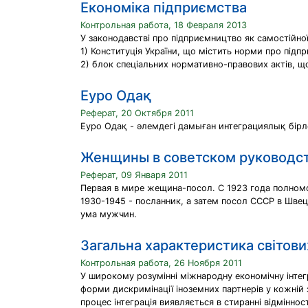
Економіка підприємства
Контрольная работа, 18 Февраля 2013
У законодавстві про підприємництво як самостійно
1) Конституція України, що містить норми про підп
2) блок спеціальних нормативно-правових актів, щ
Еуро Одақ
Реферат, 20 Октября 2011
Еуро Одақ - әлемдегі дамыған интеграциялық бірле
Женщины в советском руководс
Реферат, 09 Января 2011
Первая в мире жещина-посол. С 1923 года полномо
1930-1945 - посланник, а затем посол СССР в Шве
ума мужчин.
Загальна характеристика світови
Контрольная работа, 26 Ноября 2011
У широкому розумінні міжнародну економічну інтегр
форми дискримінації іноземних партнерів у кожній 
процес інтеграція виявляється в стиранні відмінн