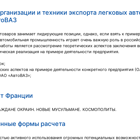
рганизации и техники экспорта легковых ав
тоВАЗ
товаров занимает лидирующие позиции, однако, если взять к пример
 автомобильная промышленность играет очень важную роль в россий
работы является рассмотрение теоретических аспектов заключения 
ческая реализация на примере деятельности предприятия.
ок;
ских аспектов на примере деятельности конкретного предприятия (
ОАО «АвтоВАЗ»;
ыт Франции
АЖДАНЕ ОКРАИН. НОВЫЕ МУСУЛЬМАНЕ. КОСМОПОЛИТЫ.
анные формы расчета
остью активного использования огромных потенциальных возможнос