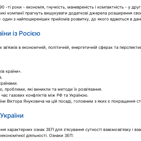
-ті роки - економія, гнучкість, маневреність і компактність - у другі
еликі компанії прагнуть вишукувати додаткові джерела розширення своє
- один з найпоширеніших прийомів розвитку, до якого вдаються в дани
їни із Росією
в’язків в економічній, політичній, енергетичній сферах та перспектив
ів країни».
в.
країнами.
ю, проблеми, які виникли та методи їх розв’язання.
д час газових конфліктів між РФ та Україною.
ни Віктора Януковича на цій посаді, головним з яких є покращення ст
 України
ння характерних ознак ЗЕП для з'ясування сутності взаємозв'язку і вз
ьоекономічної діяльності. Ознаки ЗЕП: