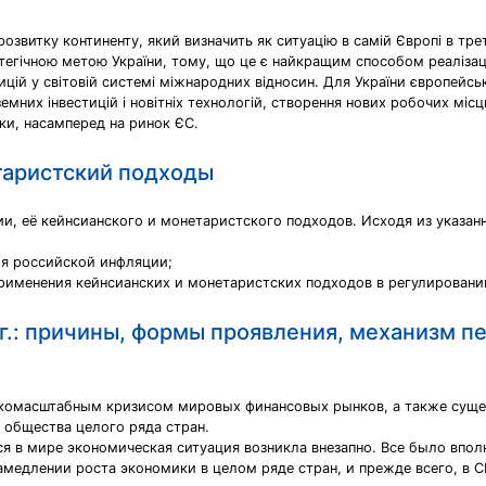
звитку континенту, який визначить як ситуацію в самій Європі в третьо
атегічною метою України, тому, що це є найкращим способом реалізаці
цій у світовій системі міжнародних відносин. Для України європейська
земних інвестицій і новітніх технологій, створення нових робочих мі
нки, насамперед на ринок ЄС.
таристский подходы
и, её кейнсианского и монетаристского подходов. Исходя из указан
ия российской инфляции;
рименения кейнсианских и монетаристских подходов в регулировани
г.: причины, формы проявления, механизм п
окомасштабным кризисом мировых финансовых рынков, а также сущ
 общества целого ряда стран.
ся в мире экономическая ситуация возникла внезапно. Все было впол
медлении роста экономики в целом ряде стран, и прежде всего, в 