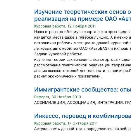
Изучение теоретических основ о
реализация на примере ОАО «Ав
Курсовая работа, 12 Ноября 2011
Наша страна по объему экспорта некоторых видов 
найдется места даже в пятерке лучших. А именно
источников рабочих мест.целью данной курсовой 
легковых автомобилей ОАО «АвтоВАЗ» и их практи
Задачи курсовой работы:
изучение теории заключения внешнеторговых сдел
рассмотрение практической реализации теоретиче
анализ внешнеторговой деятельности на примере 
расчет экономических показателей.
Иммигрантские сообщества: оп
Реферат, 30 Ноября 2010
АССИМИЛЯЦИЯ, АССОЦИАЦИЯ, ИНТЕГРАЦИЯ. ГР
Инкассо, перевод и комбиниров
Курсовая работа, 17 Октября 2011
Актуальность данной темы определяется потребн