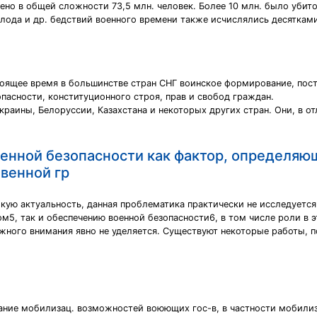
но в общей сложности 73,5 млн. человек. Более 10 млн. было убито
олода и др. бедствий военного времени также исчислялись десяткам
стоящее время в большинстве стран СНГ воинское формирование, пос
пасности, конституционного строя, прав и свобод граждан.
Украины, Белоруссии, Казахстана и некоторых других стран. Они, в о
оенной безопасности как фактор, определяю
венной гр
окую актуальность, данная проблематика практически не исследуется
ом5, так и обеспечению военной безопасности6, в том числе роли в
жного внимания явно не уделяется. Существуют некоторые работы,
вание мобилизац. возможностей воюющих гос-в, в частности мобилиз