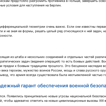
ойскам предстояло разгромить противника в Польше, завершить осв
ые условия для наступления на Берлин.
дифференциальной геометрии очень важно. Если они известны перва
и и не зная ее формы, решать целый ряд относящихся к ней задач, 
рхности.
оящая из штаба и нескольких соединений и отдельных частей различ
ратегических задач (ведения операций) то есть боевых действий. В
и предки к боевым традициям прошлого. Это бесценное наследие вс
се века героизм, мужество воинов России, мощь и слава русского о
вывод, что армия всегда существовала была неотьемленной частью г
адежный гарант обеспечения военной безопа
лся. Появились принципиально новые угрозы национальной безопас
й, чтобы адекватно ответить на новые цивилизационные вызовы ХХI в