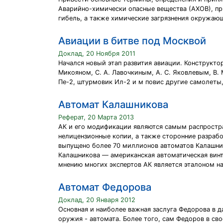
Аварийно-химически опасные вещества (АХОВ), п
гибель, а также химические загрязнения окружаю
Авиации в битве под Москвой
Доклад, 20 Ноября 2011
Начался новый этап развития авиации. Конструкт
Микояном, С. А. Лавочкиным, А. С. Яковлевым, В
Пе-2, штурмовик Ил-2 и м повис другие самолеты
Автомат Калашникова
Реферат, 20 Марта 2013
АК и его модификации являются самым распростр
нелицензионные копии, а также сторонние разрабо
выпущено более 70 миллионов автоматов Калашни
Калашникова — американская автоматическая винт
мнению многих экспертов АК является эталоном н
Автомат Федорова
Доклад, 20 Января 2012
Основная и наиболее важная заслуга Федорова в д
оружия - автомата. Более того, сам Федоров в св