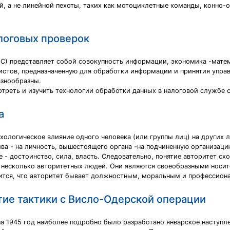
, а не линейной пехоты, таких как мотоциклетные команды, конно-
логовых проверок
) представляет собой совокупность информации, экономика -матем
истов, предназначенную для обработки информации и принятия упра
знообразны.
треть и изучить технологии обработки данных в налоговой службе
а
ологическое влияние одного человека (или группы лиц) на других л
ива - на личность, вышестоящего органа -на подчиненную организаци
 - достоинство, сила, власть. Следовательно, понятие авторитет сх
 несколько авторитетных людей. Они являются своеобразными носит
орится, что авторитет бывает должностным, моральным и профессион
тие тактики с Висло-Одерской операции
 1945 год наиболее подробно было разработано январское наступле