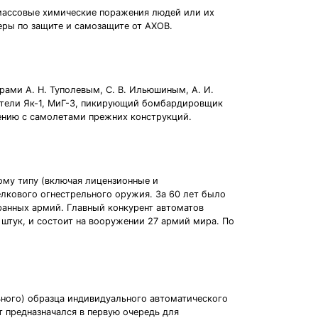
массовые химические поражения людей или их
еры по защите и самозащите от АХОВ.
ами А. Н. Туполевым, С. В. Ильюшиным, А. И.
бители Як-1, МиГ-3, пикирующий бомбардировщик
нению с самолетами прежних конструкций.
му типу (включая лицензионные и
елкового огнестрельного оружия. За 60 лет было
анных армий. Главный конкурент автоматов
штук, и состоит на вооружении 27 армий мира. По
льного) образца индивидуального автоматического
т предназначался в первую очередь для