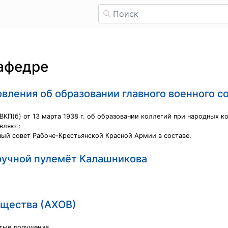
кафедре
овления об образовании главного военного с
ВКП(б) от 13 марта 1938 г. об образовании коллегий при народных
вляют:
ый совет Рабоче-Крестьянской Красной Армии в составе.
 ручной пулемёт Калашникова
ещества (АХОВ)
тые допущения.