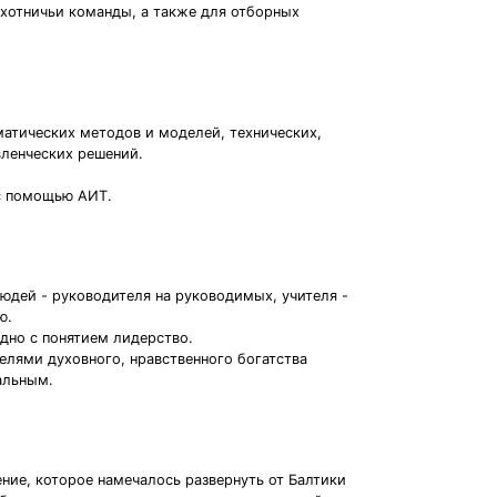
охотничьи команды, а также для отборных
атических методов и моделей, технических,
вленческих решений.
 с помощью АИТ.
юдей - руководителя на руководимых, учителя -
ю.
одно с понятием лидерство.
елями духовного, нравственного богатства
альным.
ние, которое намечалось развернуть от Балтики