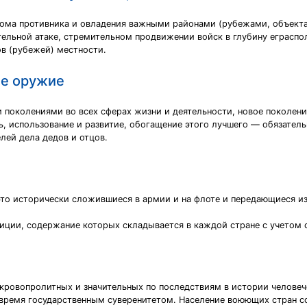
грома противника и овладения важными районами (рубежами, объект
льной атаке, стремительном продвижении войск в глубину еграспо
ов (рубежей) местности.
е оружие
 поколениями во всех сферах жизни и деятельности, новое поколени
ть, использование и развитие, обогащение этого лучшего — обязател
ей дела дедов и отцов.
то исторически сложившиеся в армии и на флоте и передающиеся из
иции, содержание которых складывается в каждой стране с учетом 
кровопролитных и значительных по последствиям в истории человеч
 время государственным суверенитетом. Население воюющих стран со