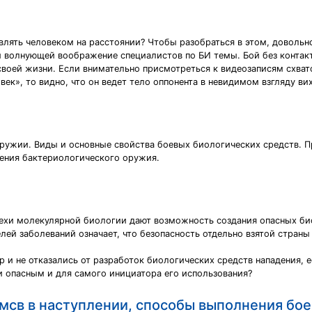
влять человеком на расстоянии? Чтобы разобраться в этом, довольн
й волнующей воображение специалистов по БИ темы. Бой без контакт
своей жизни. Если внимательно присмотреться к видеозаписям схвато
ек», то видно, что он ведет тело оппонента в невидимом взгляду ви
ружии. Виды и основные свойства боевых биологических средств. Пр
ения бактериологического оружия.
пехи молекулярной биологии дают возможность создания опасных би
ей заболеваний означает, что безопасность отдельно взятой страны 
р и не отказались от разработок биологических средств нападения, 
и опасным и для самого инициатора его использования?
 мсв в наступлении, способы выполнения бое