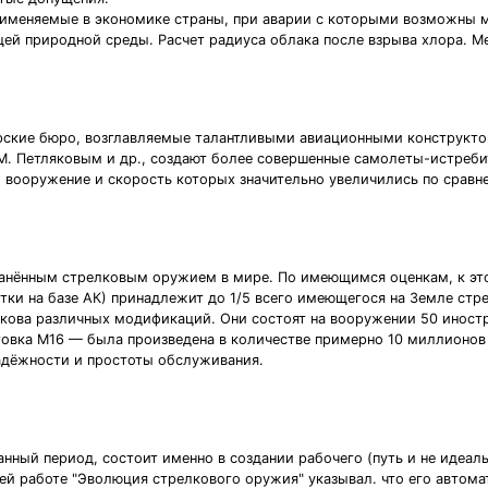
рименяемые в экономике страны, при аварии с которыми возможны 
щей природной среды. Расчет радиуса облака после взрыва хлора. М
орские бюро, возглавляемые талантливыми авиационными конструктор
. М. Петляковым и др., создают более совершенные самолеты-истре
, вооружение и скорость которых значительно увеличились по срав
анённым стрелковым оружием в мире. По имеющимся оценкам, к это
тки на базе АК) принадлежит до 1/5 всего имеющегося на Земле стр
кова различных модификаций. Они состоят на вооружении 50 иностр
овка М16 — была произведена в количестве примерно 10 миллионов 
адёжности и простоты обслуживания.
анный период, состоит именно в создании рабочего (путь и не идеа
оей работе "Эволюция стрелкового оружия" указывал. что его автома