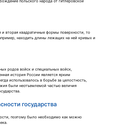
обождение польского народа от гитлеровской
я и вторая квадратичные формы поверхности, то
например, находить длины лежащих на ней кривых и
ных родов войск и специальных войск,
оенная история России является ярким
егда использовалось в борьбе за целостность,
ружия были неотъемлемой частью величия
осударства.
сности государства
ности, поэтому было необходимо как можно
ека.