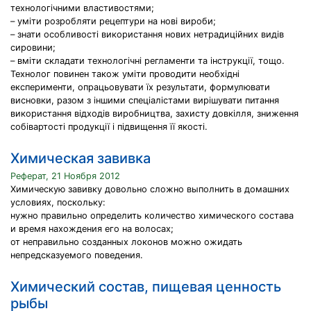
технологічними властивостями;
– уміти розробляти рецептури на нові вироби;
– знати особливості використання нових нетрадиційних видів
сировини;
– вміти складати технологічні регламенти та інструкції, тощо.
Технолог повинен також уміти проводити необхідні
експерименти, опрацьовувати їх результати, формулювати
висновки, разом з іншими спеціалістами вирішувати питання
використання відходів виробництва, захисту довкілля, зниження
собівартості продукції і підвищення її якості.
Химическая завивка
Реферат, 21 Ноября 2012
Химическую завивку довольно сложно выполнить в домашних
условиях, поскольку:
нужно правильно определить количество химического состава
и время нахождения его на волосах;
от неправильно созданных локонов можно ожидать
непредсказуемого поведения.
Химический состав, пищевая ценность
рыбы