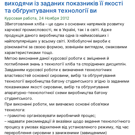
виходячи із заданих показників її якості
та обґрунтування технології ви
Курсовая работа, 24 Ноября 2012
ЗВиготовлення хліба – це один з основних напрямків розвитку
харчової промисловості, як в Україні, так і в світі. Адже
продукція даного виробництва одна із наймасовіших і
найпопулярніших у всьому світі. Хлібобулочні вироби є
різноманітні за своєю формою, зовнішнім виглядом, смаковими
характеристиками тощо.
Метою виконання даної курсової роботи є зміцнення й
поглиблення знань з технології хліба та споріднених дисциплін.
Завданням курсової роботи є визначення технологічних
властивостей основної сировини, вибір та обґрунтування
технології виробництва батону студентського згідно із заданими
показниками якості сировини, вибір та обґрунтування
апаратурно-технологічної схеми виробництва батону
студентського.
При виконанні роботи, ми вивчаємо основні обов’язки
технолога:
– грамотно організовувати виробничий процес;
– надавати рекомендації й вказівки щодо ведення технологічного
процесу в умовах відхилення від установленого режиму, під час
перероблення сировини з заниженими (завищеними)