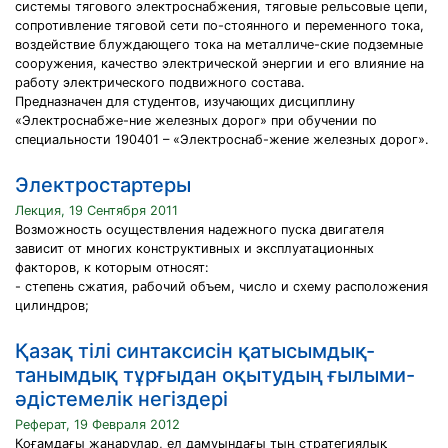
системы тягового электроснабжения, тяговые рельсовые цепи,
сопротивление тяговой сети по-стоянного и переменного тока,
воздействие блуждающего тока на металличе-ские подземные
сооружения, качество электрической энергии и его влияние на
работу электрического подвижного состава.
Предназначен для студентов, изучающих дисциплину
«Электроснабже-ние железных дорог» при обучении по
специальности 190401 – «Электроснаб-жение железных дорог».
Электростартеры
Лекция, 19 Сентября 2011
Возможность осуществления надежного пуска двигателя
зависит от многих конструктивных и эксплуатационных
факторов, к которым относят:
- степень сжатия, рабочий объем, число и схему расположения
цилиндров;
Қазақ тілі синтаксисін қатысымдық-
танымдық тұрғыдан оқытудың ғылыми-
әдістемелік негіздері
Реферат, 19 Февраля 2012
Қоғамдағы жаңарулар, ел дамуындағы тың стратегиялық