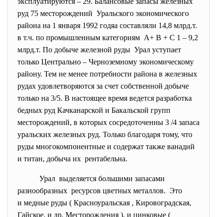
эксплуатируются – 29. Балансовые запасы железных
руд 75 месторождений Уральского экономического
района на 1 января 1992 годяа составляли 14,8 млрд.т.
в т.ч. по промышленным категориям А+ В + С 1 – 9,2
млрд.т. По добыче железной руды Урал уступает
только Центрально – Черноземному экономическому
району. Тем не менее потребности района в железных
рудах удовлетворяются за счет собственной добыче
только на 3/5. В настоящее время ведется разработка
бедных руд Качканарской и Бакальской групп
месторождений, в которых сосредоточенны 3 /4 запаса
уральских железных руд. Только благодаря тому, что
руды многокомпонентные и содержат также ванадий
и титан, добыча их рентабельна.
Урал выделяется большими запасами
разнообразных ресурсов цветных металлов. Это
и медные руды ( Красноуральская , Кировоградская,
Гайское, и др. Месторождения ), и цинковые (