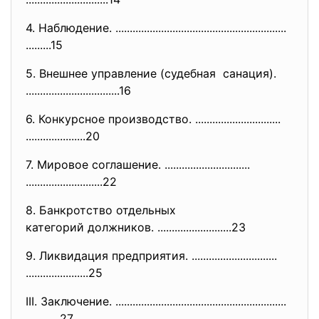
4. Наблюдение. ..............................
..............................
.........15
5. Внешнее управление (судебная санация).
..............................
...16
6. Конкурсное производство. ..............................
.....................20
7. Мировое соглашение. ..............................
...........................22
8. Банкротство отдельных
категорий должников. ..........................23
9. Ликвидация предприятия. ..............................
......................25
III. Заключение. ..............................
..............................
............27