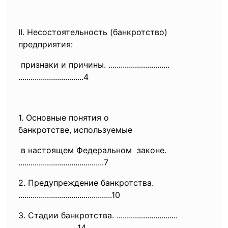
II. Несостоятельность (
банкротство)
предприятия:
признаки и причины. ..............................
..............................
..4
1. Основные понятия о
банкротстве, используемые
в настоящем Федеральном законе.
..............................
............7
2. Предупреждение банкротства.
..............................
................10
3. Стадии банкротства. ..............................
.............................
14