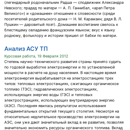
(легендарный родоначальник Радша — сподвижник Александра
Невского; прадед по матери — А. П. Ганнибал, «арап Петра
Великого») и «домашнее» отношение к словесности (среди
посетителей родительского дома — Н. М. Карамзин; дядя В. Л.
Пушкин — даровитый поэт). Домашнее воспитание свелось к
блестящему овладению французским языком; вкус к языку
родному, фольклору и истории пришел от бабки по матери.
Анализ АСУ ТП
Курсовая работа, 19 Февраля 2012
Степень научно-технического развития страны принято судить
по годовой выработке электроэнергии и по установленной
мощности в расчете на душу населения. В настоящее время
электроэнергия вырабатывается на электростанциях трех
типов: тепловых электростанциях, сжигающих органическое
топливо (ТЭС); гидравлических электростанциях,
использующих энергию воды (ГЭС) и тепловых
электространциях, использующих внутриядерную энергию
(АЭС). Последняя явилась результатом использования
фундаментальных открытий текущего столетия. Несмотря на
относительно недлительное производство электроэнергии на
АЭС, они уже дают значительный вклад в ее развитие, позволяя
значительно экономить ресурсы органического топлива. Вклад