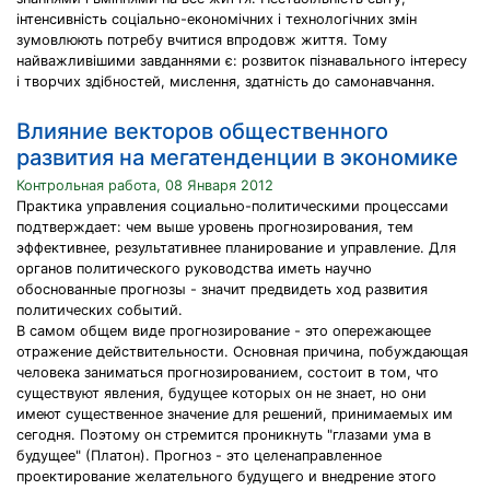
інтенсивність соціально-економічних і технологічних змін
зумовлюють потребу вчитися впродовж життя. Тому
найважливішими завданнями є: розвиток пізнавального інтересу
і творчих здібностей, мислення, здатність до самонавчання.
Влияние векторов общественного
развития на мегатенденции в экономике
Контрольная работа, 08 Января 2012
Практика управления социально-политическими процессами
подтверждает: чем выше уровень прогнозирования, тем
эффективнее, результативнее планирование и управление. Для
органов политического руководства иметь научно
обоснованные прогнозы - значит предвидеть ход развития
политических событий.
В самом общем виде прогнозирование - это опережающее
отражение действительности. Основная причина, побуждающая
человека заниматься прогнозированием, состоит в том, что
существуют явления, будущее которых он не знает, но они
имеют существенное значение для решений, принимаемых им
сегодня. Поэтому он стремится проникнуть "глазами ума в
будущее" (Платон). Прогноз - это целенаправленное
проектирование желательного будущего и внедрение этого