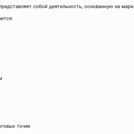
ставляет собой деятельность, основанную на марке
ется:
м
говых точек