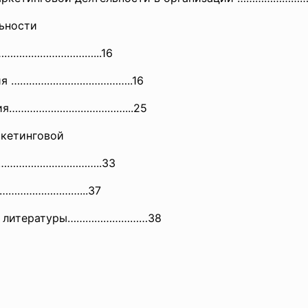
льности
……………………………...16
ятия …………………………………..16
иятия…………………………………...25
ркетинговой
………………………………….
.33
………………………...37
в и литературы………………………38