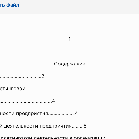
ть файл
)
1
Содержание
………………………...
2
кетинговой
………………………………………
…4
ельности предприятия………………..4
й деятельности предприятия……...6
и маркетинговой деятельности в организации ………