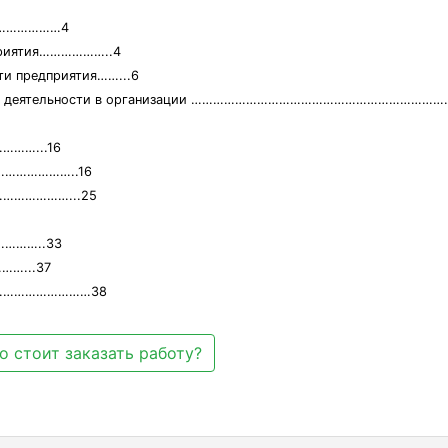
…………………4
дприятия………………..4
ти предприятия……...6
говой деятельности в организации ………………………………………………………………
………...16
……………………..16
……………………...25
…………..33
…...37
уры………………………38
о стоит заказать работу?