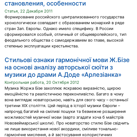
становления, особенности
Статья, 22 Декабря 2011
Формирование российского централизованного государства
хронологически совпадает с образованием монархий в ряде
стран Зап. Европы. Однако имело специфику. В Роcсии
сформировался особый, отличный от общеевропейского, тип
феодального общества с самодержавием во главе, высокой
степенью эксплуатации крестьянства.
Стильові ознаки гармонічної мови Ж.Бізе
на основі аналізу авторської сюїти з
музики до драми А.Доде «Арлезіанка»
Контрольная работа, 20 Октября 2012
Музика Жоржа Бізе захоплює яскравою виразністю, щирою
емоційністю та реалістичною переконливістю. Багато в чому
вона виглядає новаторською, навіть для свого часу – останньої
третини ХІХ століття. Цей період в історії музики Європи –
напрочуд багатий на сміливі пошуки та безмежне розширення
можливостей музичної мови (варто згадати хоча б майстрів
Нововеймарської школи). Про новаторство стилю Бізе свідчить
не лише використання нової акордики, сміливе тонально-
гармонічне мислення, а й застосування колористичних