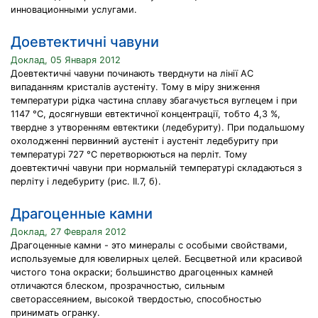
инновационными услугами.
Доевтектичні чавуни
Доклад, 05 Января 2012
Доевтектичні чавуни починають тверднути на лінії АС
випаданням кристалів аустеніту. Тому в міру зниження
температури рідка частина сплаву збагачується вуглецем і при
1147 °С, досягнувши евтектичної концентрації, тобто 4,3 %,
твердне з утворенням евтектики (ледебуриту). При подальшому
охолодженні первинний аустеніт і аустеніт ледебуриту при
температурі 727 °С перетворюються на перліт. Тому
доевтектичні чавуни при нормальній температурі складаються з
перліту і ледебуриту (рис. ІІ.7, б).
Драгоценные камни
Доклад, 27 Февраля 2012
Драгоценные камни - это минералы с особыми свойствами,
используемые для ювелирных целей. Бесцветной или красивой
чистого тона окраски; большинство драгоценных камней
отличаются блеском, прозрачностью, сильным
светорассеянием, высокой твердостью, способностью
принимать огранку.