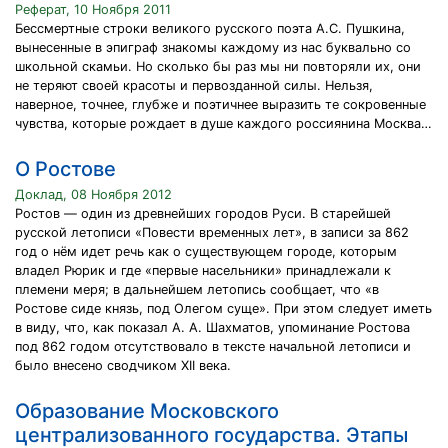
Реферат, 10 Ноября 2011
Бессмертные строки великого русского поэта А.С. Пушкина,
вынесенные в эпиграф знакомы каждому из нас буквально со
школьной скамьи. Но сколько бы раз мы ни повторяли их, они
не теряют своей красоты и первозданной силы. Нельзя,
наверное, точнее, глубже и поэтичнее выразить те сокровенные
чувства, которые рождает в душе каждого россиянина Москва…
О Ростове
Доклад, 08 Ноября 2012
Ростов — один из древнейших городов Руси. В старейшей
русской летописи «Повести временных лет», в записи за 862
год о нём идет речь как о существующем городе, которым
владел Рюрик и где «первые насельники» принадлежали к
племени меря; в дальнейшем летопись сообщает, что «в
Ростове сиде князь, под Олегом суще». При этом следует иметь
в виду, что, как показал А. А. Шахматов, упоминание Ростова
под 862 годом отсутствовало в тексте начальной летописи и
было внесено сводчиком XII века.
Образование Московского
централизованного государства. Этапы