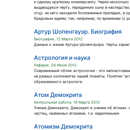
к одному крупному коммерсанту. Через несколько 
выдающуюся черту, переданную сыну в наследство,
отцу: на него находили болезненные припадки, в 
бредовым идеям; так, например, по временам (с р
Артур Шопенгауэр. Биография
Биография, 12 Марта 2012
Данные о жизни Артура Шопенгауэра. Черты харак
Астрология и наука
Реферат, 04 Июня 2012
Современный облик астpологии - это напластован
на pазных континентах нашей планеты. Понятие "а
обpазованного астpолога.
Атом Демокрита
Контрольная работа, 16 Марта 2012
Учение Демокрита. Демокрит и учение об атомах: о
частиц, названных атомами, т.е. неделимыми.
Атомизм Демокрита