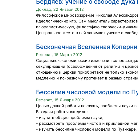
Бердяев: учение о свободе духа 
Доклад, 22 Января 2012
Философское мировоззрение Николая Александрови
идеологических игр. Сам мыслитель характеризо
плюралистическую, философию творчески-динами
Центральное место в ней занимает учение о свобо
Бесконечная Вселенная Коперни
Реферат, 15 Марта 2012
Социально-экономические изменения сопровождал
секуляризации (освобождения от религии и церко
отношению к церкви приобретают не только эконом
медленно и по-разному протекает в разных страна
Бессилие числовой модели по П
Реферат, 15 Января 2012
Целью данной работы показать, проблемы науки в
В задачи работы входило:
- изучить общие проблемы науки;
- рассмотреть проблемы чистой и прикладной мат
- изучить бессилие числовой модели по Пуанкаре.