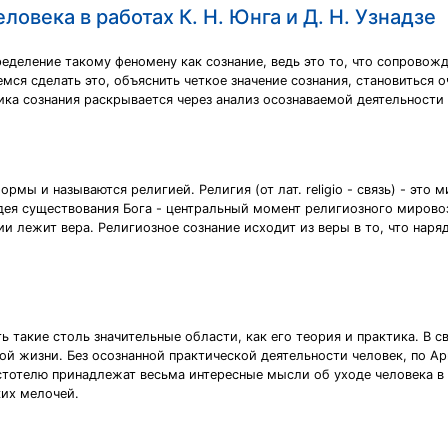
ловека в работах К. Н. Юнга и Д. Н. Узнадзе
еделение такому феномену как сознание, ведь это то, что сопровожд
мся сделать это, объяснить четкое значение сознания, становиться 
ика сознания раскрывается через анализ осознаваемой деятельности 
мы и называются религией. Религия (от лат. religio - связь) - это 
дея существования Бога - центральный момент религиозного мировоз
гии лежит вера. Религиозное сознание исходит из веры в то, что нар
ь такие столь значительные области, как его теория и практика. В с
ой жизни. Без осознанной практической деятельности человек, по А
стотелю принадлежат весьма интересные мысли об уходе человека в 
ких мелочей.