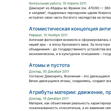
Контрольная работа, 19 Апреля 2011
Демокрит из Абдеры во Фракии (ок. 470/60 — 360-
и халдеев", подаренных персидским царем Ксерксо
истратил свою часть богатого наследства на путеш
Атомистическая концепция ант
Реферат, 10 Ноября 2011
Античная философия возникла и сформировалась сн
нашей эры - в эпоху бронзового века. За полутор
объединения - до государственного устройства все
экономическом, и в культурном отношениях - госу
Атомы и пустота
Доклад, 05 Декабря 2011
Согласно Демокриту, Вселенная – это движущаяся ма
Вечно движущиеся атомы, соединяясь, создают все
Атрибуты материи: движение, пр
Доклад, 19 Декабря 2011
Материя, как объективная реальность характериз
локализованность относительна, а их взаимная свя