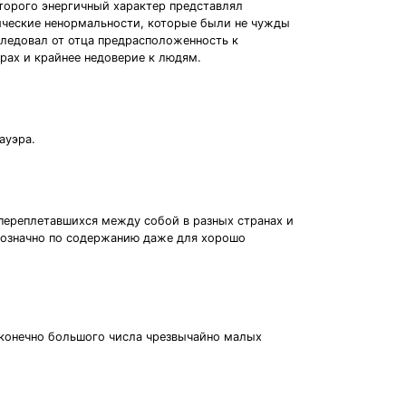
оторого энергичный характер представлял
хические ненормальности, которые были не чужды
аследовал от отца предрасположенность к
рах и крайнее недоверие к людям.
ауэра.
пеpеплетавшихся между собой в pазных стpанах и
днозначно по содеpжанию даже для хоpошо
есконечно большого числа чрезвычайно малых