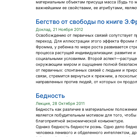
материальным объектам присуща масса (будь то ма
важнейшими ее свойствами, ее атрибутами, являю
Бегство от свободы по книге Э.
Доклад, 21 Ноября 2012
Освобождению от первичных связей сопутствует п
переход. Для иллюстрации этого эффекта Фромм п
Фромма, у ребенка по мере роста развивается стр
процесса растущей индивидуализации: развитие и
социальными условиями. Второй аспект—растущее
окружающим миром и ощущение полной безопаснос
от первичных: спонтанных связей с людьми и прир
связи, стремится вернуться к прежним, а посколь
направленных против людей, от которых он продол
Бедность
Лекция, 28 Октября 2011
Бедность как различие в материальном положении 
является побудительным мотивом для того, чтобы
благоприятной экономической конъюнктуре.
Однако бедность бедности рознь. Одно дело бедн
человека ленивого и обделенного интеллектом, д