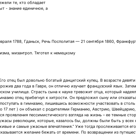
ежели те, кто обладает
ыт - знание единичное, а
 февраля 1788, Гданьск, Речь Посполитая — 21 сентября 1860, Франкф
зма, мизантроп. Тяготел к немецкому
Его отец был довольно богатый данцигский купец. В возрасте девят
ожив два года в Гавре, он отлично изучает французский язык. Затем
ском училище. Страсть сына к науке тревожит отца, который надея
имназию отец прибегнул к хитрости. Он предложил сыну или отказать
о поступать в гимназию, лишившись возможности участвовать в стол
 до 17 лет ) он объехал с родителями Германию, Австрию, Швейцарию
ся проявления пессимистического взгляда на жизнь – ее темные сто
ужасы революции, которые, казалось бы, должны были быть у всех на
 живые и самые ужасные впечатления.” Уже тогда прослеживается ег
казывается желание бежать от времени. По возвращении из путешеств