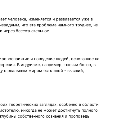
ает человека, изменяется и развивается уже в
очевидным, что эта проблема намного труднее, не
и через бессознательное.
мировосприятие и поведение людей, основанное на
зрения. В индуизме, например, тысячи богов, в
яду с реальным миром есть иной - высший,
воих теоретических взглядах, особенно в области
ристотелю, никогда не может достигнуть полного
глубины собственного сознания и проповедь