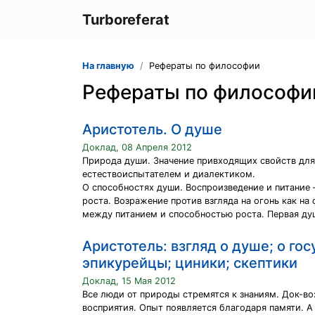
Turboreferat
На главную
Рефераты по философии
Рефераты по философи
Аристотель. О душе
Доклад, 08 Апреля 2012
Природа души. Значение привходящих свойств для
естествоиспытателем и диалектиком.
О способностях души. Воспроизведение и питание 
роста. Возражение против взгляда на огонь как н
между питанием и способностью роста. Первая душ
Аристотель: взгляд о душе; о го
эпикурейцы; циники; скептики
Доклад, 15 Мая 2012
Все люди от природы стремятся к знаниям. Док-во
восприятия. Опыт появляется благодаря памяти. А