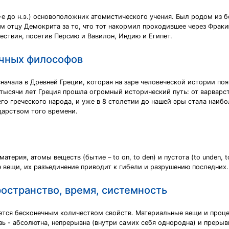
е до н.э.) основоположник атомистического учения. Был родом из бо
м отцу Демокрита за то, что тот накормил проходившее через Фрак
ествия, посетив Персию и Вавилон, Индию и Египет.
ичных философов
ачала в Древней Греции, которая на заре человеческой истории поя
а тысячи лет Греция прошла огромный исторический путь: от варварс
го греческого народа, и уже в 8 столетии до нашей эры стала наибо
дарством того времени.
терия, атомы веществ (бытие – to on, to den) и пустота (to unden, t
 вещи, их разъединение приводит к гибели и разрушению последних.
остранство, время, системность
уется бесконечным количеством свойств. Материальные вещи и проце
зь - абсолютна, непрерывна (внутри самих себя однородна) и прерыв