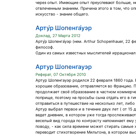
через опыт. Имеющие опыт преуспевают больше, н
отвлеченным знанием. Причина этого в том, что оп
искусство - знание общего.
Арту́р Шопенга́уэр
Доклад, 27 Марта 2012
Арту́р Шопенга́уэр (нем. Arthur Schopenhauer, 22
философ.
Один из самых известных мыслителей иррационали
Артур Шопенгауэр
Реферат, 07 Октября 2010
Артур Шопенгауэр родился 22 февраля 1860 года. 
хорошее образование, отправляется во Францию. Пр
продолжает своё образование в частном коммерче
поприще, поэтому на просьбы сына отдать его в г
отправиться в путешествие на несколько лет, либ
Артур выбрал первое и в течение двух лет ( от 15
ведет дневник, в котором уже тогда прослеживают
веселый вид города по контрасту напоминает ему 
поводу, - как сила времени может стирать самые
переводит стихотворение Мильтона, в котором выс