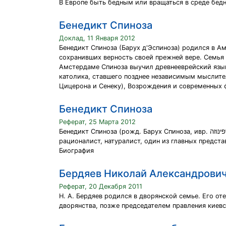
В Европе быть бедным или вращаться в среде бед
Бенедикт Спиноза
Доклад, 11 Января 2012
Бенедикт Спиноза (Барух д'Эспиноза) родился в Ам
сохранивших верность своей прежней вере. Семья
Амстердаме Спиноза выучил древнееврейский язык,
католика, ставшего позднее независимым мыслител
Цицерона и Сенеку), Возрождения и современных ф
Бенедикт Спиноза
Реферат, 25 Марта 2012
Бенедикт Спиноза (рожд. Барух Спиноза, ивр. ברוך שפינוזה‎; лат. Benedictus de Spinoza; 24 ноября 1632, Амстердам — 21 февраля1677, Гаага) — нидерландский философ-
рационалист, натуралист, один из главных предст
Биография
Бердяев Николай Александрови
Реферат, 20 Декабря 2011
Н. А. Бердяев родился в дворянской семье. Его 
дворянства, позже председателем правления киевс