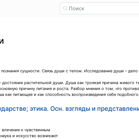
и
 познания сущности. Связь души с телом. Исследование души – дело
– достояние растительной души. Душа как троякая причина живого т
а основную причину питания и роста. Разбор мнения о том, что прот
а как питающее и как способность воспроизведения себе подобного.
сударстве; этика. Осн. взгляды и представле
: влечение к чувственным
 наука и искусство возникают