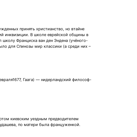
нужденных принять христианство, но втайне
ий инквизиции. В школе еврейской общины в
 школу Франциска ван ден Эндена (учёного-
ыло для Спинозы мир классики (а среди них –
 потом киевским уездным предводителем
Кудашева, по матери была француженкой.