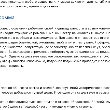
сса покоя для любого вещества или масса движения для полей) и э
тся пространство, время и движение.
Фромма
роцесс осознания ребенком своей индивидуальности и возникновен
риводит отрывок из романа «Сильный ветер на Ямайке» Р. Хьюза. П
емление к свободе и независимости. Для выяснения характера этого
 интеграция физической, эмоциональной и интеллектуальной сфер—р
 одиночество, сопутствующее освобождению от первичных уз, обесп
ти. Возникающее стремление побороть чувство одиночества приводи
одой. Однако существует опасное отклонение, заключающееся в том, 
ку это физически невозможно, подобное подчинение приводит к разв
жает зависеть.
членов общества всегда и везде была спутницей исторического разв
 человек добивался лучшей доли. И сегодня она существует в самых
ость в бесплодной пустыне, другое в стране, обладающей богатейш
ругое бедность трудолюбивого, имеющего ученую степень.