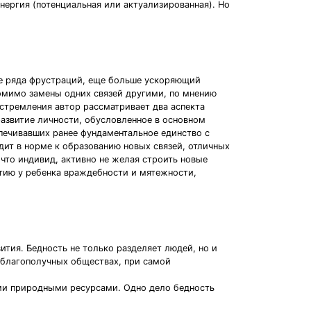
нергия (потенциальная или актуализированная). Но
ие ряда фрустраций, еще больше ускоряющий
омимо замены одних связей другими, по мнению
 стремления автор рассматривает два аспекта
азвитие личности, обусловленное в основном
ечивавших ранее фундаментальное единство с
т в норме к образованию новых связей, отличных
что индивид, активно не желая строить новые
итию у ребенка враждебности и мятежности,
ития. Бедность не только разделяет людей, но и
 благополучных обществах, при самой
ими природными ресурсами. Одно дело бедность