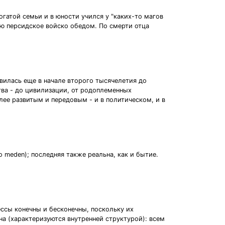
гатой семьи и в юности учился у "каких-то магов
ию персидское войско обедом. По смерти отца
вилась еще в начале второго тысячелетия до
тва - до цивилизации, от родоплеменных
лее развитым и передовым - и в политическом, и в
o meden); последняя также реальна, как и бытие.
ссы конечны и бесконечны, поскольку их
на (характеризуются внутренней структурой): всем