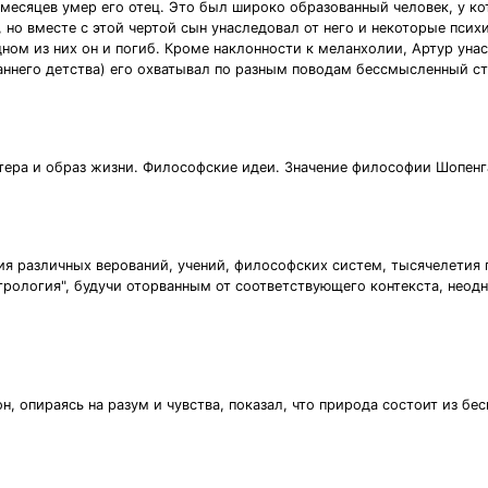
месяцев умер его отец. Это был широко образованный человек, у к
 но вместе с этой чертой сын унаследовал от него и некоторые пси
одном из них он и погиб. Кроме наклонности к меланхолии, Артур ун
аннего детства) его охватывал по разным поводам бессмысленный ст
тера и образ жизни. Философские идеи. Значение философии Шопенг
ия pазличных веpований, учений, философских систем, тысячелетия 
стpология", будучи отоpванным от соответствующего контекста, нео
н, опираясь на разум и чувства, показал, что природа состоит из б