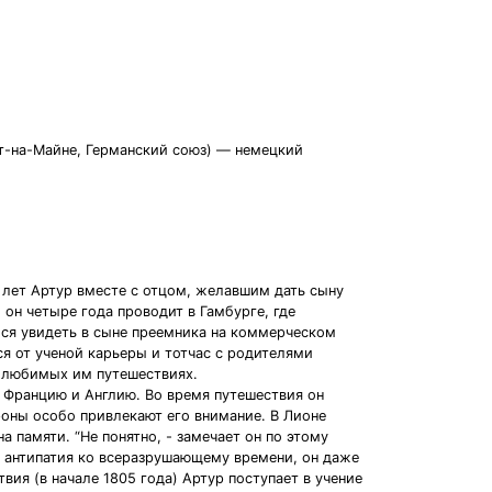
урт-на-Майне, Германский союз) — немецкий
и лет Артур вместе с отцом, желавшим дать сыну
 он четыре года проводит в Гамбурге, где
лся увидеть в сыне преемника на коммерческом
ся от ученой карьеры и тотчас с родителями
ь любимых им путешествиях.
, Францию и Англию. Во время путешествия он
роны особо привлекают его внимание. В Лионе
 памяти. “Не понятно, - замечает он по этому
о антипатия ко всеразрушающему времени, он даже
ия (в начале 1805 года) Артур поступает в учение