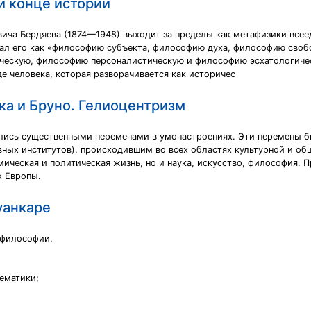
и конце истории
ча Бердяева (1874—1948) выходит за пределы как метафизики всееди
вал его как «философию субъекта, философию духа, философию сво
ческую, философию персоналистическую и философию эсхатологиче
де человека, которая разворачивается как историчес
ка и Бруно. Гелиоцентризм
ись существенными переменами в умонастроениях. Эти перемены б
вных институтов), происходившим во всех областях культурной и об
ическая и политическая жизнь, но и наука, искусство, философия. П
х Европы.
уанкаре
 философии.
ематики;