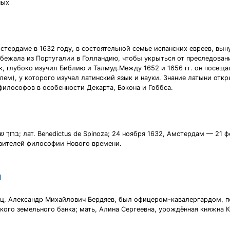
ных
стердаме в 1632 году, в состоятельной семье испанских евреев, вы
 бежала из Португалии в Голландию, чтобы укрыться от преследован
 глубоко изучил Библию и Талмуд.Между 1652 и 1656 гг. он посещал
ем), у которого изучал латинский язык и науки. Знание латыни откр
илософов в особенности Декарта, Бэкона и Гоббса.
авителей философии Нового времени.
ч
отец, Александр Михайлович Бердяев, был офицером-кавалергардом,
кого земельного банка; мать, Алина Сергеевна, урождённая княжна 