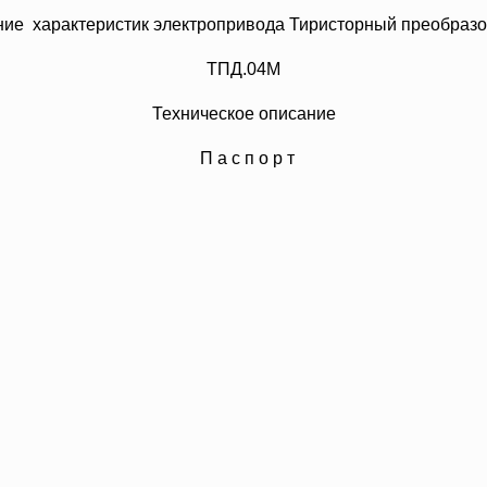
ие характеристик электропривода Тиристорный преобразов
ТПД.04М
Техническое описание
П а с п о р т