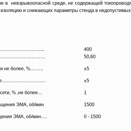
ии в невзрывоопасной среде, не содержащей токопроводя
 изоляцию и снижающих параметры стенда в недопустимых
…….…………………………...
400
………………………………………
50,60
и не более, %.……..
±5
более……………………….
±5
сети, % ,не более…
1
ащения ЭМА, об/мин
1500
ащения ЭМА, об/мин….
0 - 1500