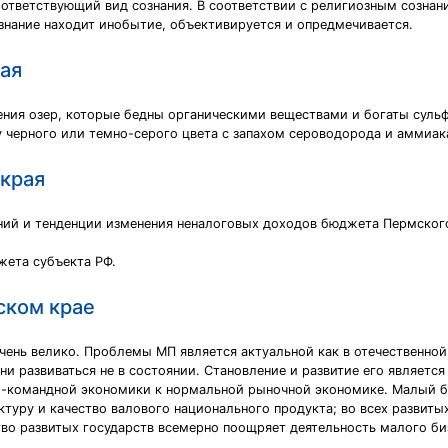
тветствующий вид сознания. В соответствии с религиозным сознани
знание находит инобытие, объективируется и опредмечивается.
ая
ения озер, которые бедны органическими веществами и богаты сул
 черного или темно-серого цвета с запахом сероводорода и аммиак
края
ний и тенденции изменения неналоговых доходов бюджета Пермского
жета субъекта РФ.
ском крае
чень велико. Проблемы МП является актуальной как в отечественной,
ни развиваться не в состоянии. Становление и развитие его являет
о-командной экономики к нормальной рыночной экономике. Малый б
уру и качество валового национального продукта; во всех развитых
во развитых государств всемерно поощряет деятельность малого би