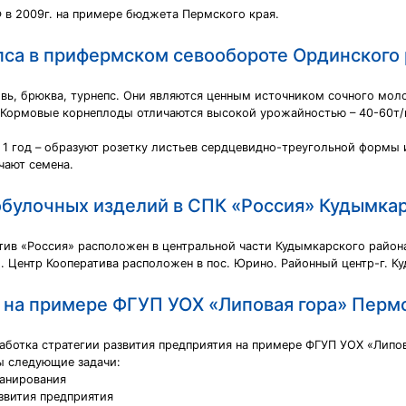
 в 2009г. на примере бюджета Пермского края.
пса в прифермском севообороте Ординского 
вь, брюква, турнепс. Они являются ценным источником сочного мол
 Кормовые корнеплоды отличаются высокой урожайностью – 40-60т/г
В 1 год – образуют розетку листьев сердцевидно-треугольной форм
чают семена.
обулочных изделий в СПК «Россия» Кудымкар
ив «Россия» расположен в центральной части Кудымкарского район
г.. Центр Кооператива расположен в пос. Юрино. Районный центр-г. К
 на примере ФГУП УОХ «Липовая гора» Перм
аботка стратегии развития предприятия на примере ФГУП УОХ «Липов
ы следующие задачи:
ланирования
звития предприятия