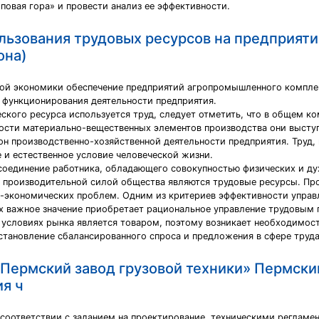
повая гора» и провести анализ ее эффективности.
ьзования трудовых ресурсов на предприяти
она)
ной экономики обеспечение предприятий агропромышленного компле
 функционирования деятельности предприятия.
ческого ресурса используется труд, следует отметить, что в общем 
ности материально-вещественных элементов производства они выст
он производственно-хозяйственной деятельности предприятия. Труд,
 и естественное условие человеческой жизни.
соединение работника, обладающего совокупностью физических и дух
й производительной силой общества являются трудовые ресурсы. П
о-экономических проблем. Одним из критериев эффективности упра
х важное значение приобретает рациональное управление трудовым 
 условиях рынка является товаром, поэтому возникает необходимост
установление сбалансированного спроса и предложения в сфере труда
ермский завод грузовой техники» Пермский к
я ч
 соответствии с заданием на проектирование, техническими регламе