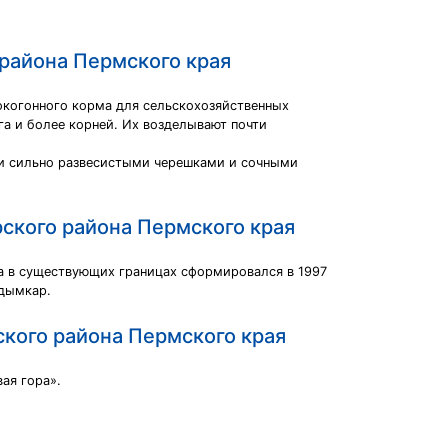
района Пермского края
окогонного корма для сельскохозяйственных
а и более корней. Их возделывают почти
ы и сильно развесистыми черешками и сочными
ского района Пермского края
а в существующих границах сформировался в 1997
удымкар.
ского района Пермского края
ая гора».