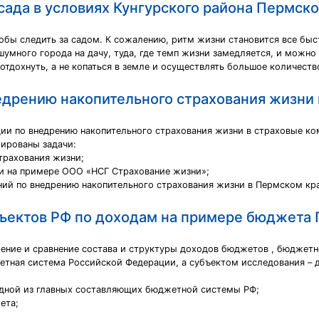
ада в условиях Кунгурского района Пермско
тобы следить за садом. К сожалению, ритм жизни становится все быст
шумного города на дачу, туда, где темп жизни замедляется, и можно 
 отдохнуть, а не копаться в земле и осуществлять большое количеств
едрению накопительного страхования жизни
ии по внедрению накопительного страхования жизни в страховые ко
ированы задачи:
страхования жизни;
ни на примере ООО «НСГ Страхование жизни»;
ний по внедрению накопительного страхования жизни в Пермском кра
ъектов РФ по доходам на примере бюджета П
ение и сравнение состава и структуры доходов бюджетов , бюджет
етная система Российской Федерации, а субъектом исследования –
одной из главных составляющих бюджетной системы РФ;
ета;