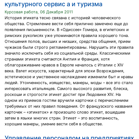
культурного сервис а и туризма
Курсовая работа, 06 Декабря 2011
История этикета тесно связана с историей человеческого
общества. Стремление вести себя прилично замечено еще до
появления письменности. В «Одиссее» Гомера, в египетских и
римских рукописях уже упоминаются правила хорошего тона.
Отношения полов, высших и низших, средства общения, прием
чужаков были строго регламентированы. Нарушить эти правила
значило исключить себя из социальной среды. Классическими
странами этикета считаются Англия и Франция, хотя
облагораживание нравов в Европе началось с Италии с XIV
века. Взлет искусств, характерный для эпохи Возрождения,
эстетическое и умственное наслаждение изменили быт и нравы
людей. Утонченность, изящество, манеры, моды – все это стало
интересовать итальянцев. Самого высокого развития, блеска,
роскоши и строгости этикет достиг при Людовике XIV. На
одном из приемов гостям вручили карточки с перечислением
требуемых от них правил поведения. От французского названия
карточек – «этикеток» и произошло слово этикет, вошедшее
затем в языки многих стран. Этикет – это воспитанность,
хорошие манеры, умение вести себя в обществе.
Управление персоналом на предприятиях