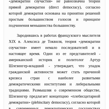
«демократии соучастия» не равнозначна теории
прямой демократии (direct democracy), согласно
которой демократия основана на принятии решений
простым большинством голосов и принципе
подчинения меньшинства большинству.
Зародившись в работах французского мыслителя
XIX в. Алексиса де Токвиля, теория «демократии
соучастия» имеет немало последователей и в
настоящее время. Один из ее представителей -
американский историк и политолог Артур
Шлезингер-младший - утверждает, что упадок
гражданской активности может стать причиной
кризиса стран с наиболее развитыми
демократическими институтами и либеральными
традициями. Размышляя о современном обществе,
Шлезингер предлагает концепцию «плебисцитарной
демократии» (plebiscitary democracy), согласно которой
в современных демократических государствах