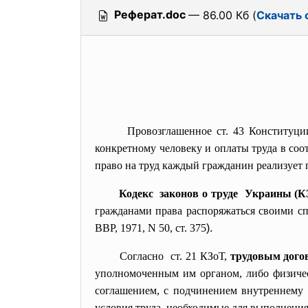
Реферат.doc
— 86.00 Кб (
Скачать 
Провозглашенное ст. 43 Конституци
конкретному человеку и оплаты труда в соо
право на труд каждый гражданин реализует 
Кодекс законов о труде Украины (
гражданами права распоряжаться своими спо
ВВР, 1971, N 50, ст. 375
).
Согласно ст. 21 КЗоТ,
трудовым дого
уполномоченным им органом, либо физическ
соглашением, с подчинением внутреннему т
условия труда, необходимые для выполнения