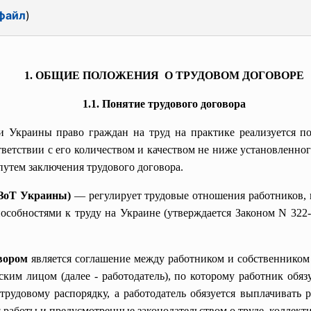
файл
)
1. ОБЩИЕ ПОЛОЖЕНИЯ О ТРУДОВОМ ДОГОВОРЕ
1.1. Понятие трудового договора
и Украины право граждан на труд на практике реализуется п
тветствии с его количеством и качеством не ниже установленно
путем заключения трудового договора.
КЗоТ Украины)
— регулирует трудовые отношения работников, 
собностями к труду на Украине (утверждается Законом N 322-VI
вором
является соглашение между работником и собственником
им лицом (далее - работодатель), по которому работник обяз
рудовому распорядку, а работодатель обязуется выплачивать 
 работы и предусмотренные законодательством о труде, коллек