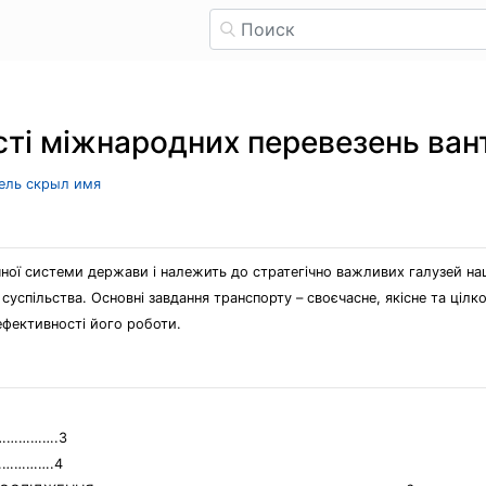
ті міжнародних перевезень вант
тель скрыл имя
ої системи держави і належить до стратегічно важливих галузей наці
спільства. Основні завдання транспорту – своєчасне, якісне та цілк
ефективності його роботи.
…………….3
………….4