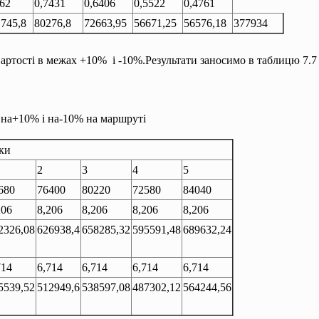
862
0,7431
0,6406
0,5522
0,4761
1745,8
80276,8
72663,95
56671,25
56576,18
377934
артості в межах +10% і -10%.Результати заносимо в таблицю 7.7
ті на+10% і на-10% на маршруті
ки
2
3
4
5
680
76400
80220
72580
84040
206
8,206
8,206
8,206
8,206
2326,08
626938,4
658285,32
595591,48
689632,24
714
6,714
6,714
6,714
6,714
5539,52
512949,6
538597,08
487302,12
564244,56