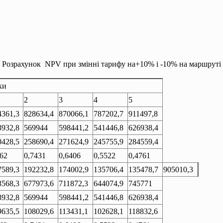
Розрахунок NPV при змінні тарифу на+10% і -10% на маршруті
ки
2
3
4
5
4361,3
828634,4
870066,1
787202,7
911497,8
3932,8
569944
598441,2
541446,8
626938,4
0428,5
258690,4
271624,9
245755,9
284559,4
862
0,7431
0,6406
0,5522
0,4761
7589,3
192232,8
174002,9
135706,4
135478,7
905010,3
3568,3
677973,6
711872,3
644074,9
745771
3932,8
569944
598441,2
541446,8
626938,4
9635,5
108029,6
113431,1
102628,1
118832,6