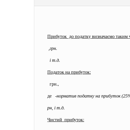
Прибуток до податку визначаємо таким 
,грн.
і т.д.
Податок на прибуток:
грн.,
де
-норматив податку на прибуток (25
рн, і т.д.
Чистий прибуток: