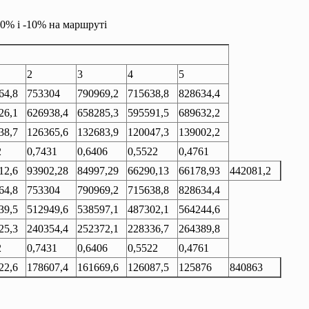
0% і -10% на маршруті
и
2
3
4
5
64,8
753304
790969,2
715638,8
828634,4
26,1
626938,4
658285,3
595591,5
689632,2
38,7
126365,6
132683,9
120047,3
139002,2
2
0,7431
0,6406
0,5522
0,4761
12,6
93902,28
84997,29
66290,13
66178,93
442081,2
64,8
753304
790969,2
715638,8
828634,4
39,5
512949,6
538597,1
487302,1
564244,6
25,3
240354,4
252372,1
228336,7
264389,8
2
0,7431
0,6406
0,5522
0,4761
22,6
178607,4
161669,6
126087,5
125876
840863