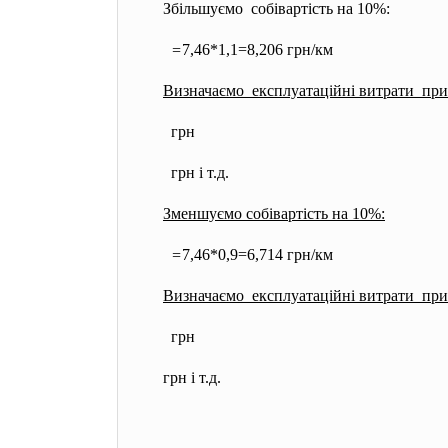
Збільшуємо собівартість на 10%:
=
7,46*1,1=8,206 грн/км
Визначаємо експлуатаційні витрати при
грн
грн і т.д.
Зменшуємо собівартість на 10%:
=
7,46*0,9=6,714 грн/км
Визначаємо експлуатаційні витрати при
грн
грн і т.д.