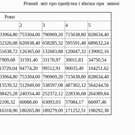
Річний звіт про прибутки і збитки при змінні
Роки
2
3
4
5
03964,80
753304,00
790969,20
715638,80
828634,40
52326,08
626938,40
658285,32
595591,48
689632,24
51638,72
126365,60
132683,88
120047,32
139002,16
7909,68
31591,40
33170,97
30011,83
34750,54
13729,04
94774,20
99512,91
90035,49
104251,62
03964,80
753304,00
790969,20
715638,80
828634,40
15539,52
512949,60
538597,08
487302,12
564244,56
88425,28
240354,40
252372,12
228336,68
264389,84
2106,32
60088,60
63093,03
57084,17
66097,46
16318,96
180265,80
189279,09
171252,51
198292,38