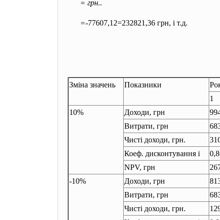
= грн..
=
-
77607,12=232821,36 грн, і т.д.
Зміна значень
Показники
Ро
1
10%
Доходи, грн
99
Витрати, грн
68
Чисті доходи, грн.
31
Коеф. дисконтування і
0,
NPV, грн
26
-10%
Доходи, грн
81
Витрати, грн
68
Чисті доходи, грн.
12