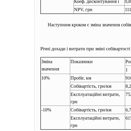
Коеф. дисконтування і
0,
NPV, грн
11
Наступним кроком є зміна значення собів
Річні дохади і витрати при зміні собівартос
Зміна
Показники
Ро
значення
1
10%
Пробіг, км
91
Собівартість, грн/км
8,
Експлуатаційні витрати,
75
грн
-10%
Собівартість, грн/км
6,
Експлуатаційні витрати,
61
грн