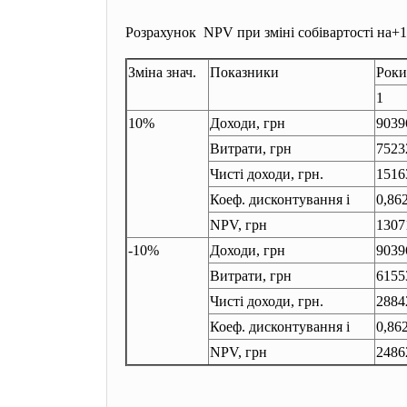
Розрахунок NPV при зміні собівартості на+1
Зміна знач.
Показники
Рок
1
10%
Доходи, грн
9039
Витрати, грн
7523
Чисті доходи, грн.
1516
Коеф. дисконтування і
0,86
NPV, грн
1307
-10%
Доходи, грн
9039
Витрати, грн
6155
Чисті доходи, грн.
2884
Коеф. дисконтування і
0,86
NPV, грн
2486